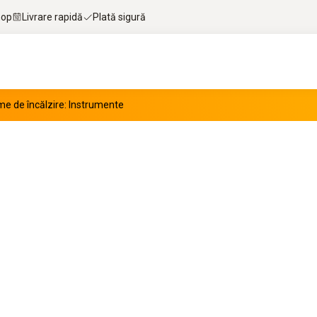
hop
Livrare rapidă
Plată sigură
e de încălzire: Instrumente