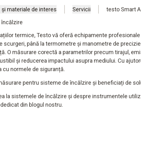
 și materiale de interes
Servicii
testo Smart 
încălzire
talațiilor termice, Testo vă oferă echipamente profesional
de scurgeri, până la termometre și manometre de precizie
nță. O măsurare corectă a parametrilor precum tirajul, emis
ibil și reducerea impactului asupra mediului. Cu ajutorul
a cu normele de siguranță.
surare pentru sisteme de încălzire și beneficiați de soluți
a la sistemele de încălzire
și despre instrumentele utiliz
l dedicat din blogul nostru.