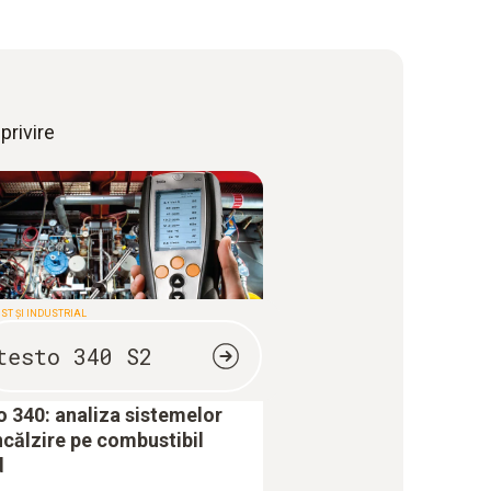
privire
ST ȘI INDUSTRIAL
testo 340 S2
o 340: analiza sistemelor
ncălzire pe combustibil
d