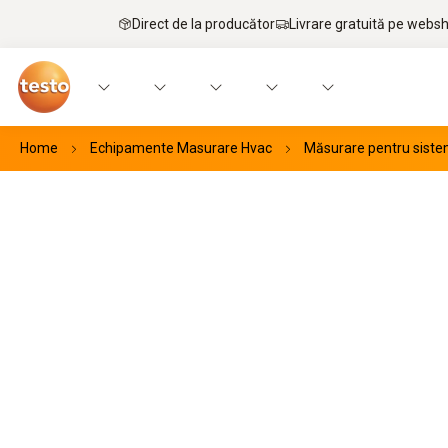
Direct de la producător
Livrare gratuită pe webs
Home
Echipamente Masurare Hvac
Măsurare pentru sistem