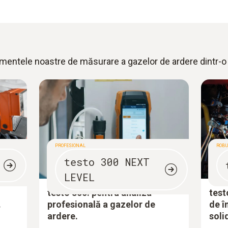
mentele noastre de măsurare a gazelor de ardere dintr-o 
PROFESIONAL
ROBU
testo 300 NEXT
LEVEL
testo 300: pentru analiza
test
.
profesională a gazelor de
de î
ardere.
soli