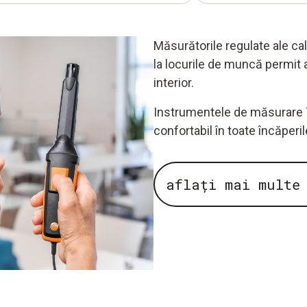
Măsurătorile regulate ale calit
la locurile de muncă permit 
interior.
Instrumentele de măsurare T
confortabil în toate încăperil
aflați mai multe