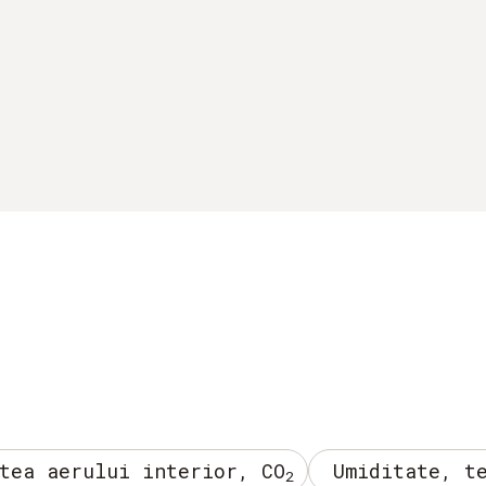
tea aerului interior, CO
Umiditate, t
2