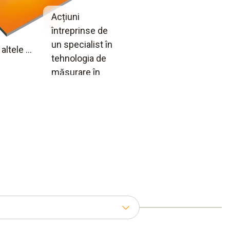
Acțiuni
întreprinse de
un specialist în
altele ...
tehnologia de
măsurare în
cazul unei
reclamații din
partea
angajaților