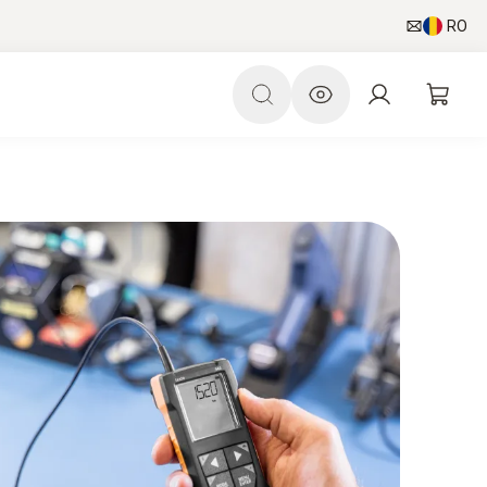
RO
ție inteligentă