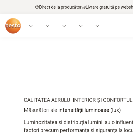
Direct de la producător
Livrare gratuită pe webs
Aplicații
Dispozitive de măsurare
Cunoștin
CALITATEA AERULUI INTERIOR ȘI CONFORTUL
Măsurători ale
intensității luminoase (lux)
Luminozitatea și distribuția luminii au o influ
factori precum performanța și siguranța la lo