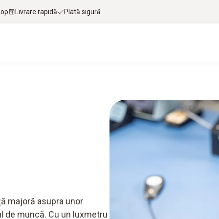
hop
Livrare rapidă
Plată sigură
țe de specialitate și descărcări
Servicii
Aplica
ență majoră asupra unor
cul de muncă. Cu un luxmetru