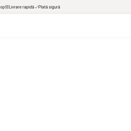
hop
Livrare rapidă
Plată sigură
nat