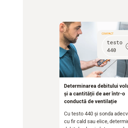
COMPACT
testo
440
Determinarea debitului vo
și a cantității de aer într-o
conductă de ventilație
Cu testo 440 și sonda adec
cu fir cald sau elice, determi