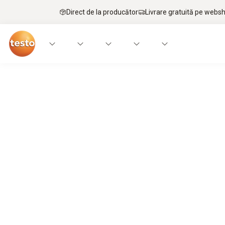
Direct de la producător
Livrare gratuită pe webs
Sisteme de ventilație și aer condițio