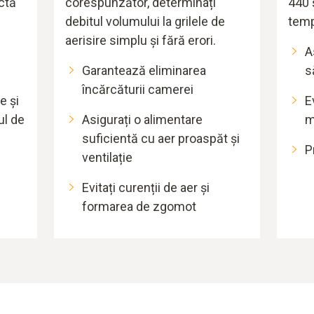
ctă
corespunzător, determinați
440 
debitul volumului la grilele de
temp
aerisire simplu și fără erori.
A
Garantează eliminarea
s
încărcăturii camerei
e și
E
ul de
Asigurați o alimentare
m
suficientă cu aer proaspăt și
P
ventilație
Evitați curenții de aer și
formarea de zgomot