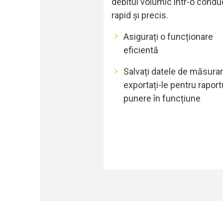
debitul volumic într-o condu
rapid și precis.
Asigurați o funcționare
eficientă
Salvați datele de măsurar
exportați-le pentru raport
punere în funcțiune