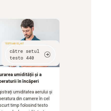
TESTO 440 CO
KIT
2
către setul
testo 440
rarea umidității și a
eraturii în încăperi
istrați umiditatea aerului și
eratura din camere în cel
scurt timp folosind testo