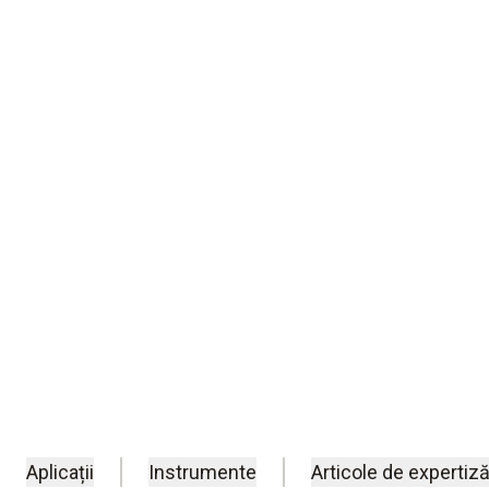
Mentenanță aer condiționat pentru calita
Realizați echilibrarea sistemelor de vent
inteligente de la Testo.
Aplicații
Instrumente
Articole de expertiză