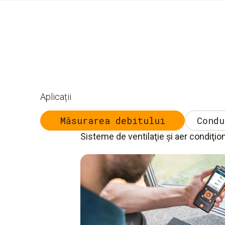
Aplicații
Măsurarea debitului
Condu
Sisteme de ventilaţie şi aer condiţio