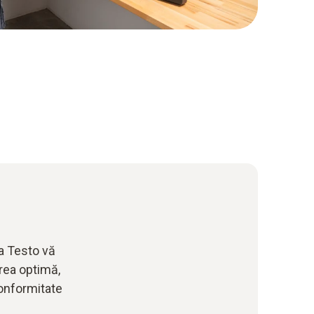
la Testo vă
area optimă,
conformitate