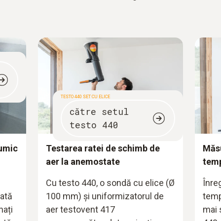
TESTO 440 SET CU ELICE
către setul
testo 440
lumic
Testarea ratei de schimb de
Măsu
aer la anemostate
temp
Cu testo 440, o sondă cu elice (Ø
Înreg
vată
100 mm) și uniformizatorul de
temp
nați
aer testovent 417
mai 