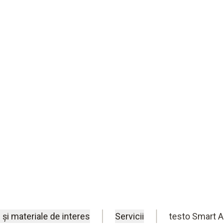
te a aerului
ilație cu ajutorul instrumentelor
 și materiale de interes
Servicii
testo Smart 