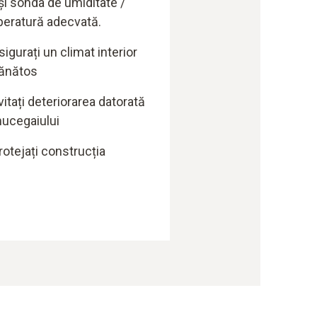
și sonda de umiditate /
eratură adecvată.
sigurați un climat interior
ănătos
vitați deteriorarea datorată
ucegaiului
rotejați construcția