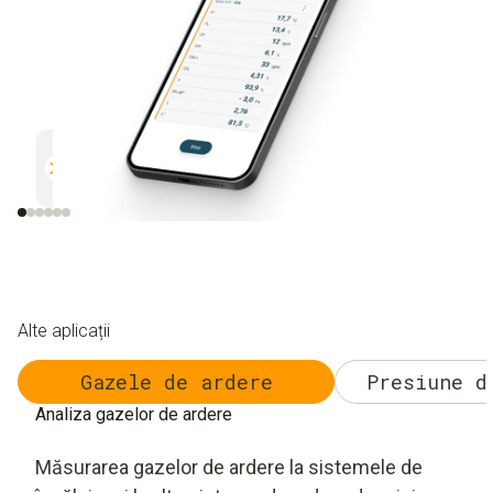
Măsurare în paralel
Documentație
G
Eficientă și sigură
Simplă și sigură
R
Alte aplicații
Gazele de ardere
Presiune d
Analiza gazelor de ardere
Măsurarea gazelor de ardere la sistemele de