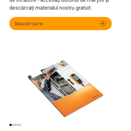
descărcați materialul nostru gratuit.
Descărcare
Testarea funcționării
Verificări
și reglarea
suplimentare ale
sistemelor de ardere
instalațiilor de ardere
pe gaz