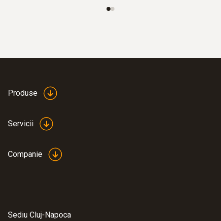
Timp de încărcare acumulator
5-6 h
:
0572 1752
testo 175 T2 - Înregistrator de
temperatură
1.071,00 RON
Produse
1.295,91 RON
Servicii
Companie
Sediu Cluj-Napoca