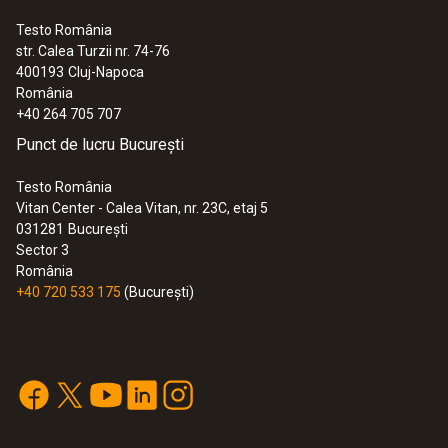
Testo România
str. Calea Turzii nr. 74-76
400193
Cluj-Napoca
România
:
0572 1753
+40 264 705 707
testo 175 T3 - înregistrator de
temperatură
Punct de lucru București
1.264,00 RON
1.529,44 RON
Testo România
Vitan Center - Calea Vitan, nr. 23C, etaj 5
031281
București
Sector 3
România
+40 720 533 175
(București)