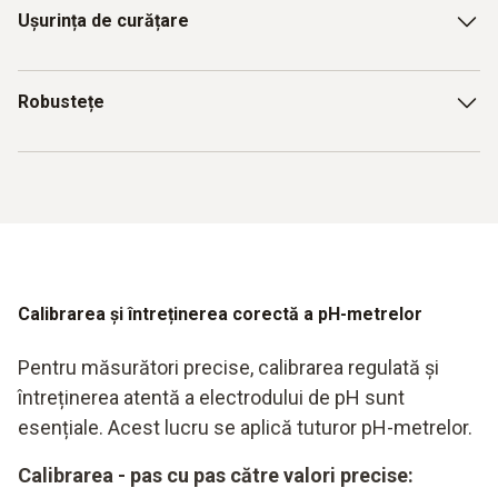
Ușurința de curățare
Electrodul trebuie să fie ușor de curățat pentru a evita
Robustețe
contaminarea încrucișată și erorile de măsurare la
măsurarea valorii pH-ului.
Rezistență la solicitări mecanice, în special pentru
măsurătorile puncției.
Calibrarea și întreținerea corectă a pH-metrelor
Pentru măsurători precise, calibrarea regulată și
întreținerea atentă a electrodului de pH sunt
esențiale. Acest lucru se aplică tuturor pH-metrelor.
Calibrarea - pas cu pas către valori precise: