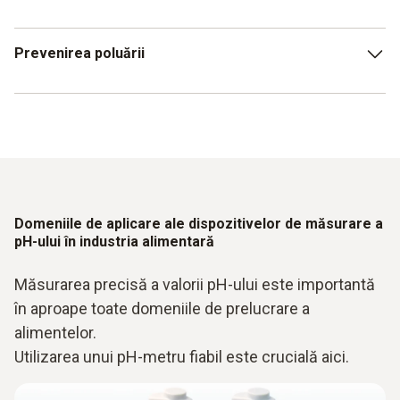
pentru a se asigura că nu este contaminat. Pot fi necesare
soluții speciale de curățare (de exemplu, acid clorhidric
Electrodul de pH nu trebuie niciodată depozitat uscat!
Prevenirea poluării
pepsină pentru proteine). Apoi clătiți cu apă distilată.
Folosiți soluția de stocare destinată acestui scop (de
obicei soluție de KCl). Imersia în apă distilată nu este
adecvată pentru depozitare deoarece dizolvă ionii din
Aveți grijă să nu atingeți sau să deteriorați mecanic
electrod.
diafragma.
Domeniile de aplicare ale dispozitivelor de măsurare a
pH-ului în industria alimentară
Măsurarea precisă a valorii pH-ului este importantă
în aproape toate domeniile de prelucrare a
alimentelor.
Utilizarea unui pH-metru fiabil este crucială aici.