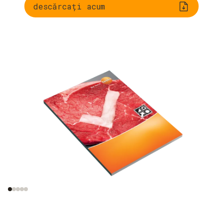
descărcați acum
Cadru legal, inclusiv
Informații privind
HACCP
creșterea lăstarilor