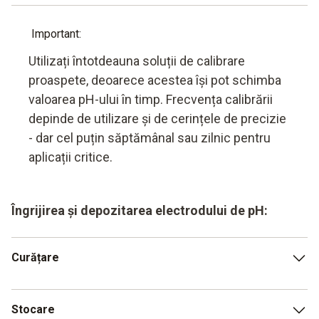
H pH-metrul este acum calibrat și gata de utilizare pentru
măsurarea exactă a valorii pH.
Important:
Utilizați întotdeauna soluții de calibrare
proaspete, deoarece acestea își pot schimba
valoarea pH-ului în timp. Frecvența calibrării
depinde de utilizare și de cerințele de precizie
- dar cel puțin săptămânal sau zilnic pentru
aplicații critice.
Îngrijirea și depozitarea electrodului de pH:
Curățare
După fiecare măsurare, în special în cazul alimentelor care
Stocare
conțin proteine sau grăsimi, electrodul trebuie curățat bine