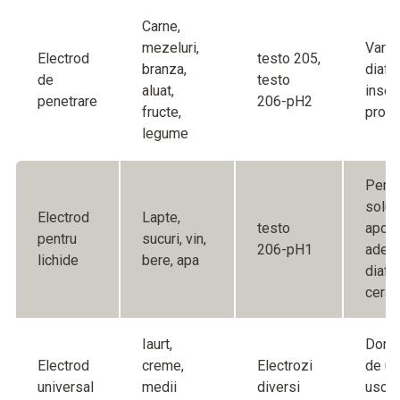
Carne,
mezeluri,
Varf 
Electrod
testo 205,
branza,
diafr
de
testo
aluat,
insen
penetrare
206-pH2
fructe,
prote
legume
Pentr
soluti
Electrod
Lapte,
testo
apoa
pentru
sucuri, vin,
206-pH1
ades
lichide
bere, apa
diafr
cera
Iaurt,
Domen
Electrod
creme,
Electrozi
de uti
universal
medii
diversi
usor 