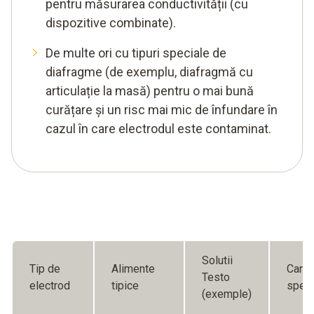
pentru măsurarea conductivității (cu
dispozitive combinate).
De multe ori cu tipuri speciale de
diafragme (de exemplu, diafragmă cu
articulație la masă) pentru o mai bună
curățare și un risc mai mic de înfundare în
cazul în care electrodul este contaminat.
Solutii
Tip de
Alimente
Carac
Testo
electrod
tipice
speci
(exemple)