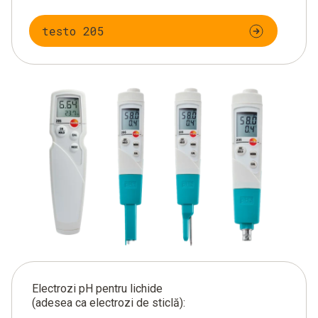
testo 205
Electrozi pH pentru lichide
(adesea ca electrozi de sticlă):