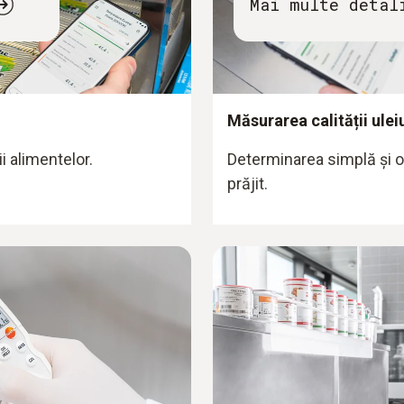
Mai multe detal
Măsurarea calității uleiu
ii alimentelor.
Determinarea simplă și obi
prăjit.