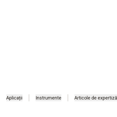
Monitorizarea datelor privind temperatu
indispensabilă pentru a asigura cea mai b
eficiență a alimentelor, reducând în acel
cerințele de conformitate.
Aplicații
Instrumente
Articole de expertiză