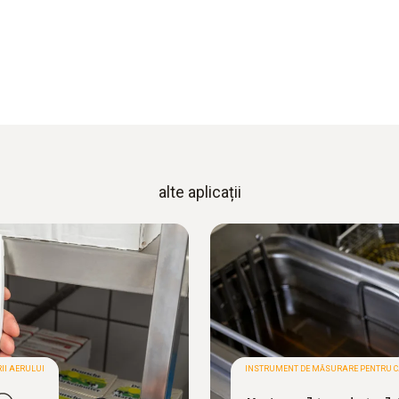
alte aplicații
II AERULUI
INSTRUMENT DE MĂSURARE PENTRU CA