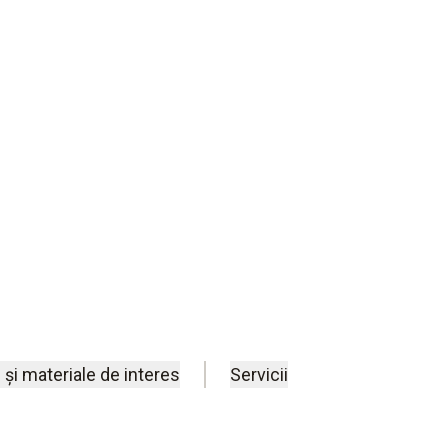
ra și umiditatea este o metodă
ună calitate, siguranță și
ași timp costurile și respectând
 și materiale de interes
Servicii