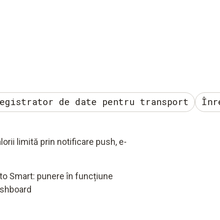
egistrator de date pentru transport
Înr
orii limită prin notificare push, e-
sto Smart: punere în funcțiune
shboard​