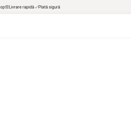
hop
Livrare rapidă
Plată sigură
ții
nță și calitate superioară