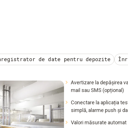
nregistrator de date pentru depozite
Înr
Avertizare la depășirea val
mail sau SMS (opțional)​
Conectare la aplicația te
simplă, alarme push și da
Valori măsurate automat​