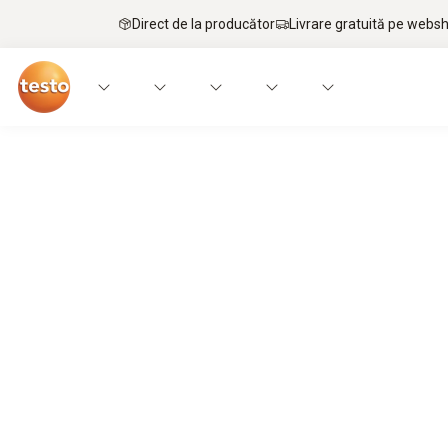
Direct de la producător
Livrare gratuită pe webs
Monitorizarea temperaturii și umidită
Monitorizare date alimente pentru sigura