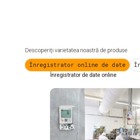
Descoperiți varietatea noastră de produse
Înregistrator online de date
Î
Înregistrator de date online