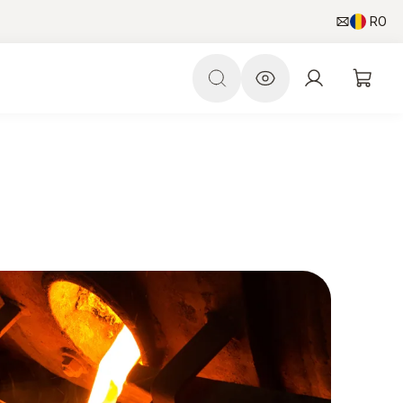
RO
App