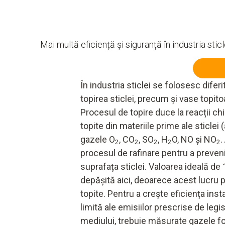
Mai multă eficiență și siguranță în industria sticl
În industria sticlei se folosesc diferi
topirea sticlei, precum și vase topit
Procesul de topire duce la reacții c
topite din materiile prime ale sticle
gazele O
, CO
, SO
, H
O, NO și NO
.
2
2
2
2
2
procesul de rafinare pentru a preve
suprafața sticlei. Valoarea ideală de 
depășită aici, deoarece acest lucru p
topite. Pentru a crește eficiența insta
limită ale emisiilor prescrise de legi
mediului, trebuie măsurate gazele fo