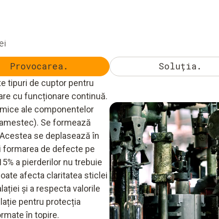
ei
Provocarea.
Soluția.
te tipuri de cuptor pentru
oare cu funcționare continuă.
himice ale componentelor
i (amestec). Se formează
 Acestea se deplasează în
ni formarea de defecte pe
15% a pierderilor nu trebuie
oate afecta claritatea sticlei
lației și a respecta valorile
slație pentru protecția
rmate în topire.