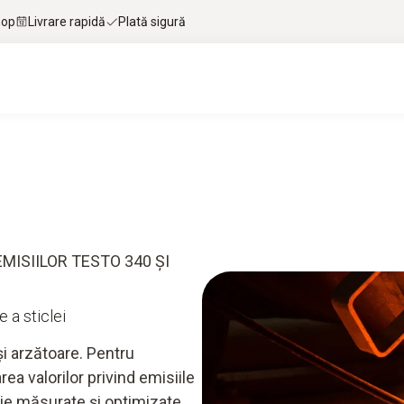
hop
Livrare rapidă
Plată sigură
 și materiale de interes
Servicii
testo Smart 
MISIILOR TESTO 340 ȘI
 a sticlei
și arzătoare. Pentru
rea valorilor privind emisiile
buie măsurate și optimizate