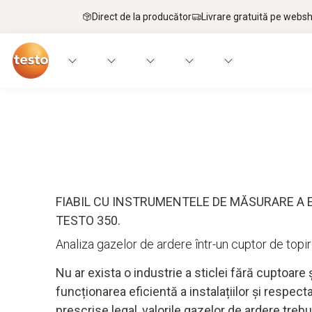
Direct de la producător
Livrare gratuită pe webs
Aplicații
Instrumente
Articole de expertiză
FIABIL CU INSTRUMENTELE DE MĂSURARE A E
TESTO 350.
Analiza gazelor de ardere într-un cuptor de topire
Nu ar exista o industrie a sticlei fără cuptoare 
funcționarea eficientă a instalațiilor și respecta
prescrise legal, valorile gazelor de ardere tre