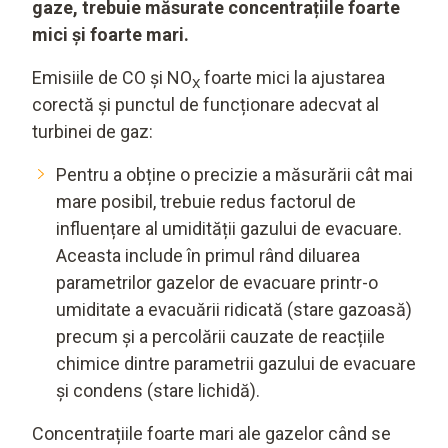
gaze, trebuie măsurate concentrațiile foarte
mici și foarte mari.
Emisiile de CO și NO
foarte mici la ajustarea
X
corectă și punctul de funcționare adecvat al
turbinei de gaz:
Pentru a obține o precizie a măsurării cât mai
mare posibil, trebuie redus factorul de
influențare al umidității gazului de evacuare.
Aceasta include în primul rând diluarea
parametrilor gazelor de evacuare printr-o
umiditate a evacuării ridicată (stare gazoasă)
precum și a percolării cauzate de reacțiile
chimice dintre parametrii gazului de evacuare
și condens (stare lichidă).
Concentrațiile foarte mari ale gazelor când se