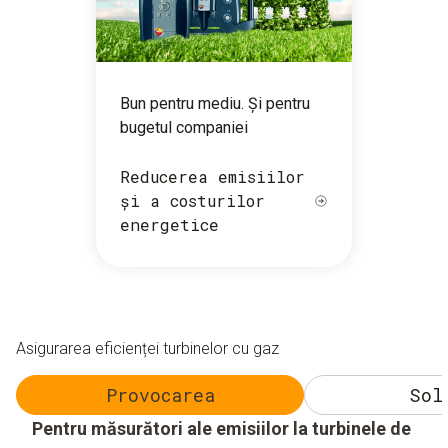
Bun pentru mediu. Și pentru
bugetul companiei
Reducerea emisiilor
și a costurilor
energetice
Asigurarea eficienței turbinelor cu gaz
Provocarea
Sol
Pentru măsurători ale emisiilor la turbinele de