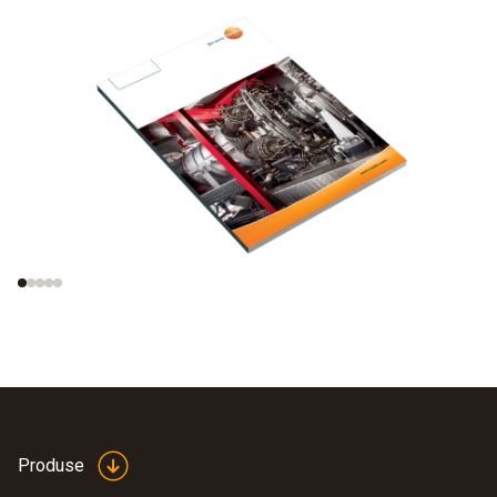
Analiza emisiilor de
Creșterea eficienței
gaze de exhaustare
sistemelor de
turbine cu gaz
Produse