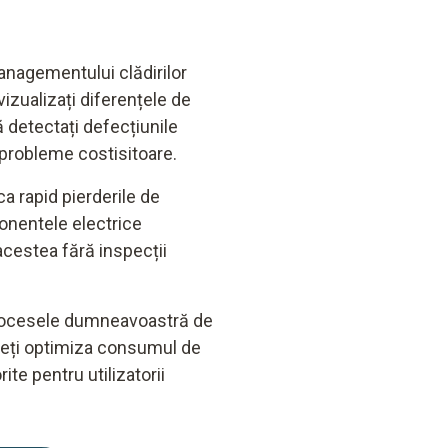
anagementului clădirilor
izualizați diferențele de
ă detectați defecțiunile
probleme costisitoare.
ca rapid pierderile de
onentele electrice
acestea fără inspecții
 procesele dumneavoastră de
uteți optimiza consumul de
ite pentru utilizatorii