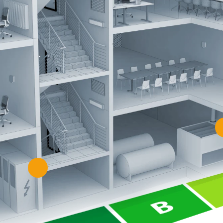
iditatea de suprafață și evaluați
iție a mucegaiului
ea termică a anvelopei clădirii
Monitoriza
fotovoltai
e
termovizi
i ale
Verificați sis
scurgerile cu