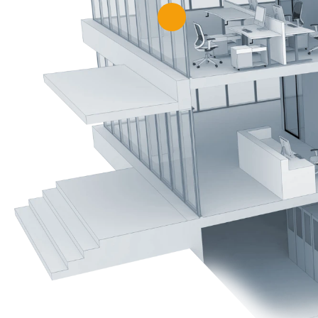
Descoperiți um
riscul de apar
Evaluați izolar
Detectați anomalii termice în componentel
electrice ale sistemelor de aer condiționat ș
pompelor de căldură
Evaluați izolarea termică a anvelopei clădirii