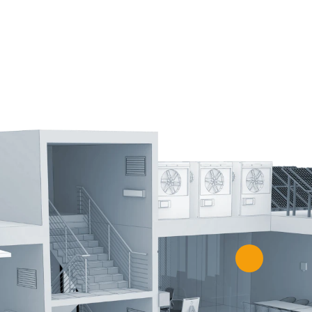
Verificați grilele de ventilație pentru a asigura un
flux de aer adecvat.