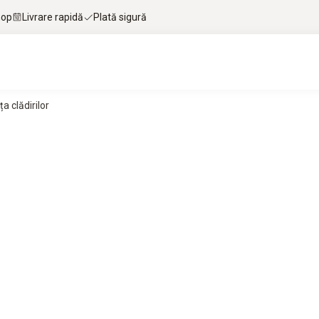
hop
Livrare rapidă
Plată sigură
 clădirilor