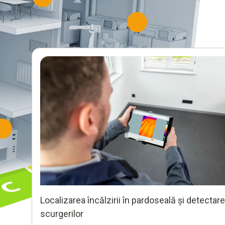
rea și inspectarea panourilor
ce cu ajutorul camerelor cu
une
Verificați tablourile și componentele electrice
temele de încălzire și detectați
pentru depistarea punctelor fierbinți
 ajutorul camerelor cu termoviziune
Localizarea încălzirii în pardoseală și detectar
scurgerilor