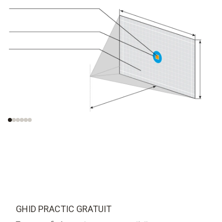
Cel mai mic obiect
Cel mai mic obiect
recunoscut (IFOV
)
măsurabil (IFOV
)
geo
meas
GHID PRACTIC GRATUIT