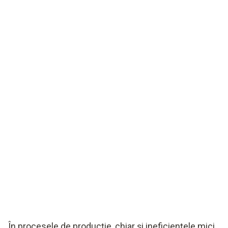
În procesele de producție, chiar și ineficiențele mici