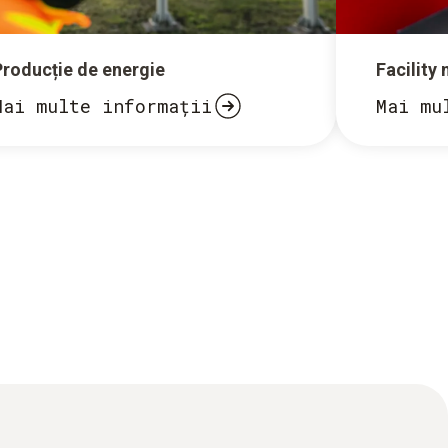
Producție de energie
Facilit
Mai multe informații
Mai mu