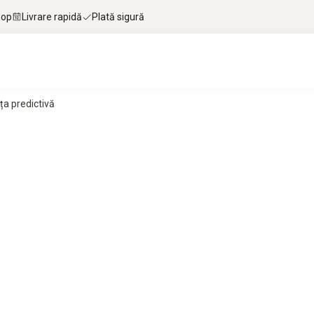
hop
Livrare rapidă
Plată sigură
a predictivă