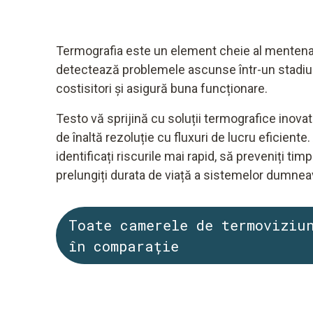
Termografia este un element cheie al mentena
detectează problemele ascunse într-un stadiu in
costisitori și asigură buna funcționare.
Testo vă sprijină cu soluții termografice inov
de înaltă rezoluție cu fluxuri de lucru eficient
identificați riscurile mai rapid, să preveniți timp
prelungiți durata de viață a sistemelor dumnea
Toate camerele de termoviziu
în comparație