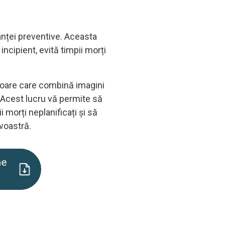
nței preventive. Aceasta
cipient, evită timpii morți
atoare care combină imagini
e. Acest lucru vă permite să
ii morți neplanificați și să
voastră.
ne