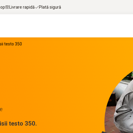
hop
Livrare rapidă
Plată sigură
ii testo 350
ce
sii testo 350.