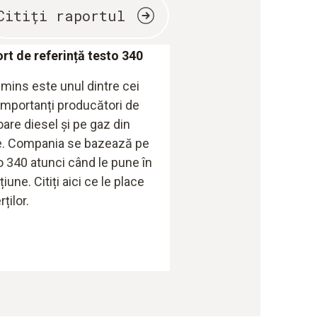
Citiți raportul
rt de referință testo 340
ins este unul dintre cei
importanți producători de
are diesel și pe gaz din
. Compania se bazează pe
o 340 atunci când le pune în
iune. Citiți aici ce le place
ților.