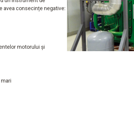
nd un instrument de
e avea consecințe negative:
telor motorului și
i mari