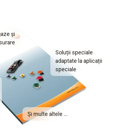
gaze și
ăsurare
Soluții speciale
adaptate la aplicații
speciale
Și multe altele ...