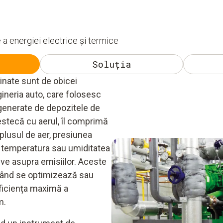
a energiei electrice și termice
Soluția
inate sunt de obicei
gineria auto, care folosesc
generate de depozitele de
mestecă cu aerul, îl comprimă
urplusul de aer, presiunea
i temperatura sau umiditatea
ve asupra emisiilor. Aceste
 când se optimizează sau
eficiența maximă a
m.