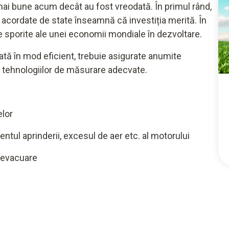
ai bune acum decât au fost vreodată. În primul rând,
e acordate de state înseamnă că investiția merită. În
te sporite ale unei economii mondiale în dezvoltare.
ată în mod eficient, trebuie asigurate anumite
a tehnologiilor de măsurare adecvate.
elor
ntul aprinderii, excesul de aer etc. al motorului
e evacuare