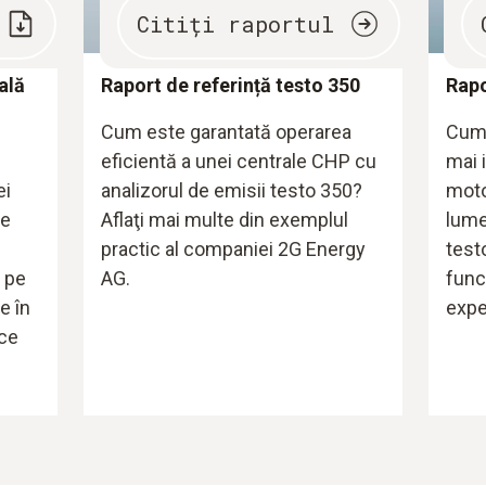
Citiți raportul
ală
Raport de referință testo 350
Rapo
Cum este garantată operarea
Cumm
eficientă a unei centrale CHP cu
mai 
ei
analizorul de emisii testo 350?
moto
de
Aflaţi mai multe din exemplul
lume
practic al companiei 2G Energy
test
 pe
AG.
funcț
e în
exper
ace