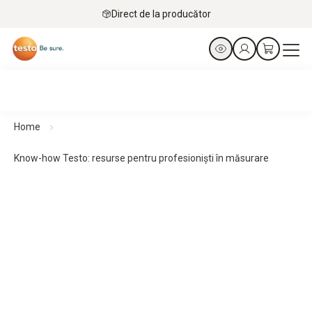
Direct de la producător
Home
Know-how Testo: resurse pentru profesioniști în măsurare
De la profesioniști pentru profesioniști.
Know-how Testo pentru profesioniști
Cunoștințe despre produse sau despre aplicații de
măsurare - pentru ca dumneavoastră să vă faceți treaba
mai ușor și mai bine.