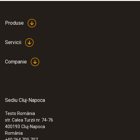
Produse
Servicii
Companie
Sediu Cluj-Napoca
Testo România
str. Calea Turzii nr. 74-76
400193
Cluj-Napoca
România
+40 264 705 707