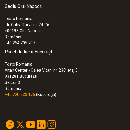
Sediu Cluj-Napoca
Testo România
str. Calea Turzii nr. 74-76
:
0560 6351
400193
Cluj-Napoca
testo 635-1 - Instrument pentru
România
măsurarea umidităţii şi a temperaturii -
+40 264 705 707
1.857,00 RON
Punct de lucru București
2.246,97 RON
Testo România
Vitan Center - Calea Vitan, nr. 23C, etaj 5
031281
București
Sector 3
România
+40 720 533 175
(București)