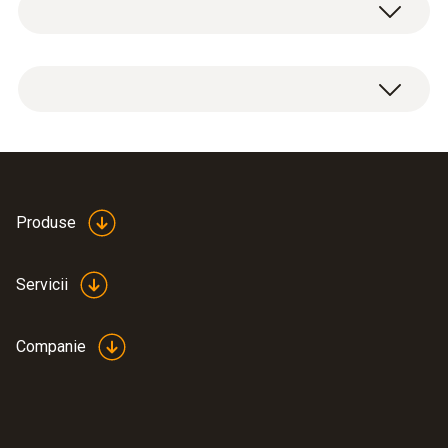
Modul radio pentru dispozitivul de măsurare,
915.00 MHz FSK, aprobare pentru SUA, CA, CL.
Produse
Servicii
Companie