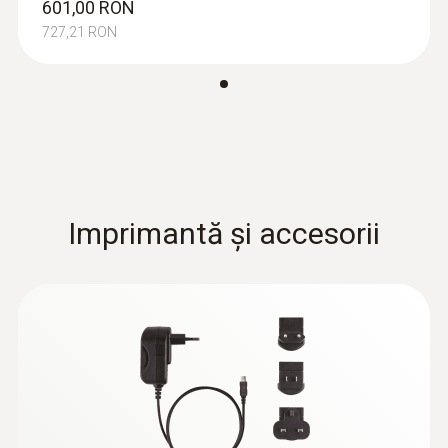
601,00 RON
:
0602 5792
727,21 RON
Vârf de imersie (priză TC tip K) - flexibil,
TC tip K
Vârf de măsurare ca o sârmă, pentru
măsurarea rapidă a temperaturilor
178,00 RON
215,38 RON
Imprimantă și accesorii
Sonde pentru măsurarea
punctului de rouă