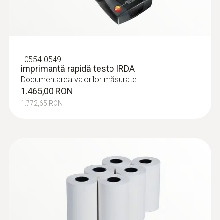
:
0554 0549
imprimantă rapidă testo IRDA
Documentarea valorilor măsurate
1.465,00 RON
1.772,65 RON
:
0636 9836
Sondă pentru măsurarea presiunii
punctului de rouă în sistemele de aer
comprimat
Determinarea rapidă și precisă a punctului de
rouă sub presiune
6.389,00 RON