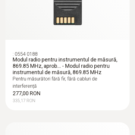
:
0554 0188
Modul radio pentru instrumentul de măsură,
869.85 MHz, aprob... - Modul radio pentru
:
0602 0693
instrumentul de măsură, 869.85 MHz
Sondă de suprafață, rezistentă la apă,
Pentru măsurători fără fir, fără cabluri de
cu vârf mic de măsurare pentru
interferență
suprafețe plane, TC Tip K
277,00 RON
Sondă pentru volume mici: timp de răspuns
335,17 RON
foarte scurt pentru rezultate precise de
măsurare
682,00 RON
825,22 RON