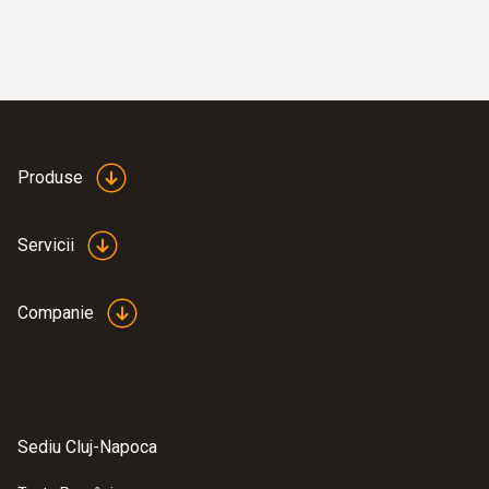
1.070,85 RON
Produse
Servicii
Companie
:
0602 1993
Sondă de contact rezistentă la apă, cu
vârf plat pentru suprafețe netede
Sediu Cluj-Napoca
Vârf plat pentru suprafețe netede