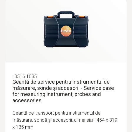
apă, TC Tip K
Vârf subțire de 1,5 mm pentru înregistrarea
rapidă a temperaturii, tija sondei cu lungimea
de 60 mm
724,00 RON
876,04 RON
:
0516 1035
Geantă de service pentru instrumentul de
măsurare, sonde și accesorii - Service case
for measuring instrument, probes and
accessories
Geantă de transport pentru instrumentul de
măsurare, sondă și accesorii, dimensiuni 454 x 319
x 135 mm