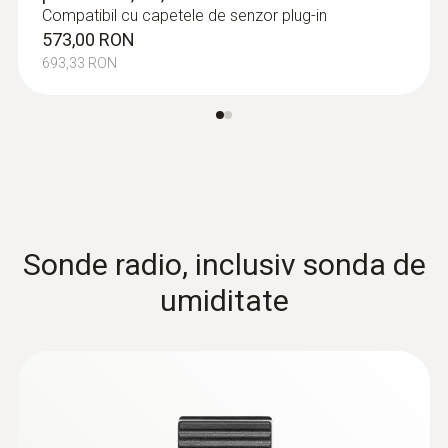
Compatibil cu capetele de senzor plug-in
573,00 RON
693,33 RON
:
0602 0393
Sondă de temperatură de contact cu
acțiune rapidă, TC tip K, cu lamele
încrucișate
Sonde radio, inclusiv sonda de
Timp de răspuns rapid (3 secunde) datorită
lamelelor încrucișate
umiditate
749,00 RON
906,29 RON