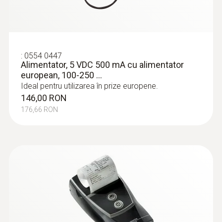
:
0554 0447
Alimentator, 5 VDC 500 mA cu alimentator
european, 100-250 ...
Ideal pentru utilizarea în prize europene.
146,00 RON
176,66 RON
:
0636 9835
Sondă pentru măsurarea presiunii
punctului de rouă în sistem...
Monitorizarea precisă a punctului de rouă al
presiunii în sistemele de aer comprimat.
4.793,00 RON
5.799,53 RON