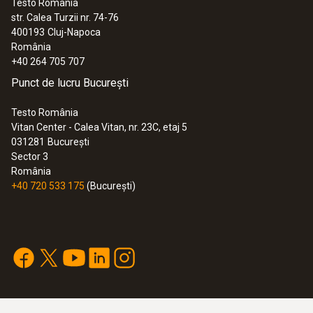
Testo România
375,00 RON
str. Calea Turzii nr. 74-76
453,75 RON
400193
Cluj-Napoca
România
+40 264 705 707
Punct de lucru București
Testo România
Vitan Center - Calea Vitan, nr. 23C, etaj 5
031281
București
Sector 3
România
+40 720 533 175
(București)
Termocuple