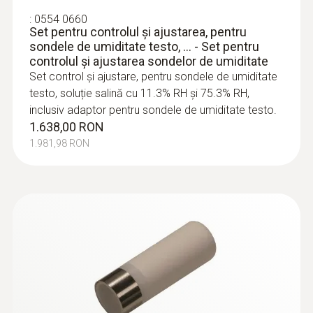
umiditate necesar va economisi timp și, prin
:
0554 0660
Set pentru controlul şi ajustarea, pentru
urmare, bani. Șapele sunt turnate în faza de
:
0636 9736
sondele de umiditate testo, ... - Set pentru
Cap sondă umiditate
lucrări interioare, în general după tencuială.
controlul şi ajustarea sondelor de umiditate
Cap sondă umiditate
Urmează apoi pardoseala, văruirea și
Set control şi ajustare, pentru sondele de umiditate
1.124,00 RON
decorațiunile interioare. Prin urmare,
testo, soluție salină cu 11.3% RH şi 75.3% RH,
1.360,04 RON
comportamentul de uscare este un factor
inclusiv adaptor pentru sondele de umiditate testo.
1.638,00 RON
semnificativ în programul de lucru, în primul
1.981,98 RON
rând deoarece așezarea pardoselilor depinde
de aceasta. Măsurarea umidității stabilește
pregătirea pardoselilor
Sonde de umiditate
Monitorizarea condițiilor de
producție și depozitare