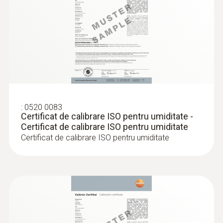
documentate folosind software-ul PC.
:
0602 1793
Sondă de aer robustă - TC tip K
:
0520 0083
Termocuplu tip K
Certificat de calibrare ISO pentru umiditate -
Certificat de calibrare ISO pentru umiditate
375,00 RON
Certificat de calibrare ISO pentru umiditate
453,75 RON