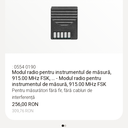
:
0554 0190
Modul radio pentru instrumentul de măsură,
915.00 MHz FSK, ... - Modul radio pentru
instrumentul de măsură, 915.00 MHz FSK
:
0602 0993
Pentru măsurători fără fir, fără cabluri de
Sondă de temperatură de contact cu
interferență
termocuplu (TC tip K), cu reacție rapidă,
256,00 RON
îndoită la 90°
309,76 RON
Timp de răspuns rapid (3 secunde) datorită
lamelelor încrucișate
885,00 RON