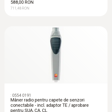
588,00 RON
711,48 RON
:
0602 0193
Sondă de suprafață cu reacție rapidă
(TC tip K) - pentru măsurări în locuri în
care accesul este dificil.
Măsurare fiabilă - chiar și în deschiderile
înguste și în crăpături
775,00 RON
937,75 RON
:
0554 0191
Mâner radio pentru capete de senzori
conectabile - incl. adaptor TE / aprobare
pentru SUA, CA, CL