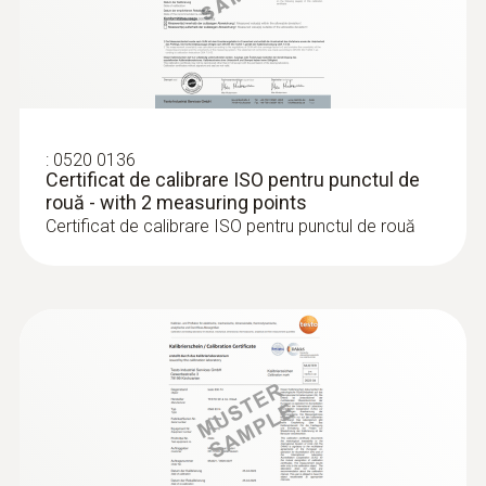
Timp scurt de răspuns (2 secunde)
583,00 RON
705,43 RON
:
0520 0136
Certificat de calibrare ISO pentru punctul de
rouă - with 2 measuring points
Certificat de calibrare ISO pentru punctul de rouă
:
0602 1293
Sondă de penetrare/imersie rezistentă
la apă, TC Tip k