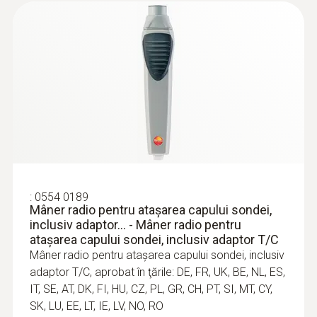
:
0602 0092
Cap de măsurare, de rezervă, pentru
sonda de conducte (TC tip K)
Vârf de măsurare de rezervă pentru sonda
0602 4592
312,00 RON
377,52 RON
:
0554 0189
Mâner radio pentru atașarea capului sondei,
inclusiv adaptor... - Mâner radio pentru
atașarea capului sondei, inclusiv adaptor T/C
Mâner radio pentru atașarea capului sondei, inclusiv
adaptor T/C, aprobat în ţările: DE, FR, UK, BE, NL, ES,
IT, SE, AT, DK, FI, HU, CZ, PL, GR, CH, PT, SI, MT, CY,
SK, LU, EE, LT, IE, LV, NO, RO