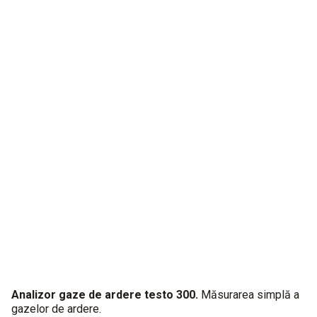
Analizor gaze de ardere testo 300
testo 300 NEXT LEVEL, cu măsurarea a până la patru parametri
în paralel.
Analizor gaze de ardere testo 300.
Măsurarea simplă a
gazelor de ardere.