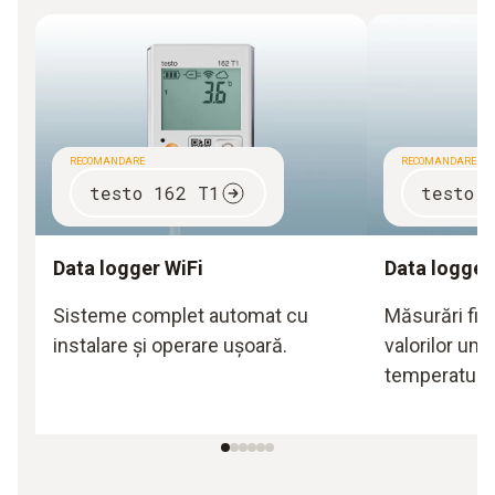
RECOMANDARE
RECOMANDARE
testo 162 T1
testo 
Data logger WiFi
Data logger
Sisteme complet automat cu
Măsurări fia
instalare și operare ușoară.
valorilor umid
temperaturil