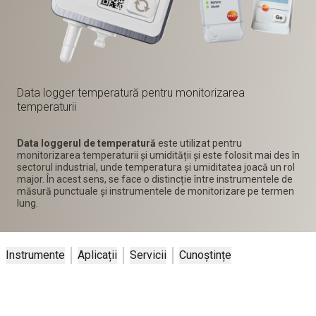
Data logger temperatură pentru monitorizarea
temperaturii
Data loggerul de temperatură
este utilizat pentru
monitorizarea temperaturii și umidității și este folosit mai des în
sectorul industrial, unde temperatura și umiditatea joacă un rol
major. În acest sens, se face o distincție între instrumentele de
măsură punctuale și instrumentele de monitorizare pe termen
lung.
Instrumente
Aplicații
Servicii
Cunoștințe