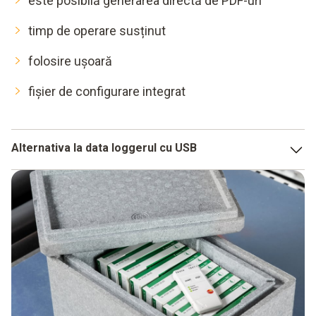
este posibilă generarea directă de PDF-uri
timp de operare susținut
folosire ușoară
fișier de configurare integrat
Alternativa la data loggerul cu USB
Data loggerele cu USB vă ajută în momentul în care aveți
nevoie de câteva data loggere într-o zonă mică. Însă, dacă
trebuie să monitorizați o zonă mare sau mai multe
departamente cu ajutorul loggerelor, vă confruntați cu
problema necesității de a efectua o monitorizare eficientă
a datelor.
Acest lucru costă timp pe care îl puteți economisi folosind
un înregistrator de date WiFi. Înregistratoarele de date WiFi