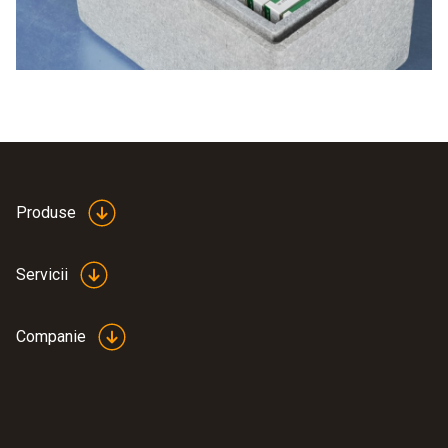
măsoară automat temperaturile și umiditatea. Valorile
înregistrate sunt transmise la un computer sau telefon
mobil și pot fi citite acolo.
Produse
Servicii
Companie