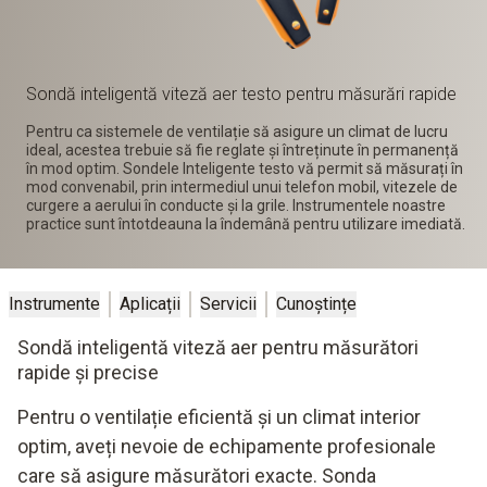
Sondă inteligentă viteză aer testo pentru măsurări rapide
Pentru ca sistemele de ventilație să asigure un climat de lucru
ideal, acestea trebuie să fie reglate și întreținute în permanență
în mod optim. Sondele Inteligente testo vă permit să măsurați în
mod convenabil, prin intermediul unui telefon mobil, vitezele de
curgere a aerului în conducte și la grile. Instrumentele noastre
practice sunt întotdeauna la îndemână pentru utilizare imediată.
Instrumente
Aplicații
Servicii
Cunoștințe
Sondă inteligentă viteză aer pentru măsurători
rapide și precise
Pentru o ventilație eficientă și un climat interior
optim, aveți nevoie de echipamente profesionale
care să asigure măsurători exacte.
Sonda