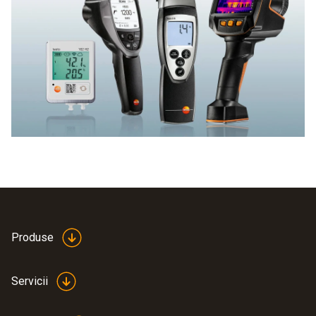
noastră largă de sonde vă asigură că sunteți pregătit
pentru sarcinile dumneavoastră de măsurare.
Produse
Servicii