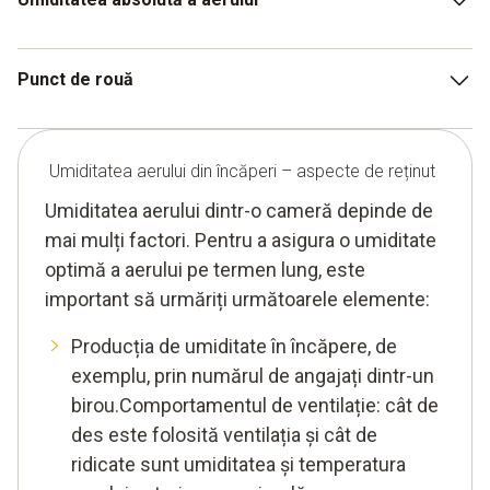
valoare. Aceasta indică umiditatea aerului prezentă în
încăpere în raport cu umiditatea maximă a aerului. Și
este exprimată în "procente de umiditate relativă" (%
Pe de altă parte, umiditatea absolută a aerului indică
Punct de rouă
RH). Asta înseamnă că intervalul de confort este cuprins
cantitatea de vapori de apă într-un volum etanș de 1 m³.
între 30% RH și 65% RH.
Se exprimă în grame pe metru cub (g/m³), de exemplu
pentru a documenta eliminarea umidității în procesele
Punctul de rouă este, de asemenea, un element al
de uscare.
umidității aerului. Acesta indică temperatura la care
Umiditatea aerului din încăperi – aspecte de reținut
trebuie răcit aerul pentru a se produce condensarea.
Umiditatea aerului dintr-o cameră depinde de
Dacă, de exemplu, temperatura procesului scade sub
mai mulți factori. Pentru a asigura o umiditate
punctul de rouă, se formează condens.
optimă a aerului pe termen lung, este
important să urmăriți următoarele elemente:
Producția de umiditate în încăpere, de
exemplu, prin numărul de angajați dintr-un
birou.Comportamentul de ventilație: cât de
des este folosită ventilația și cât de
ridicate sunt umiditatea și temperatura