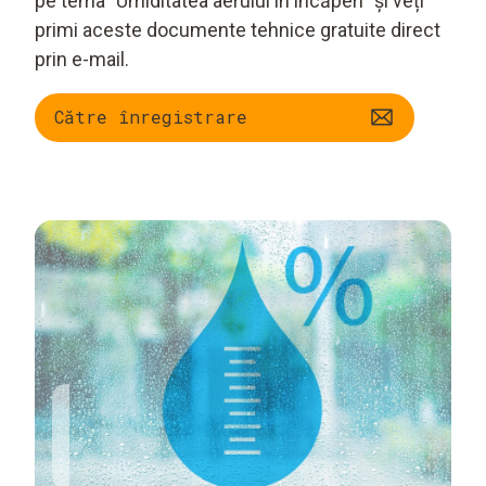
pe tema "Umiditatea aerului în încăperi" și veți
primi aceste documente tehnice gratuite direct
prin e-mail.
Către înregistrare
Umiditatea este atât
Umiditatea în
de importantă pentru
reglementările
un climat interior bun
europene