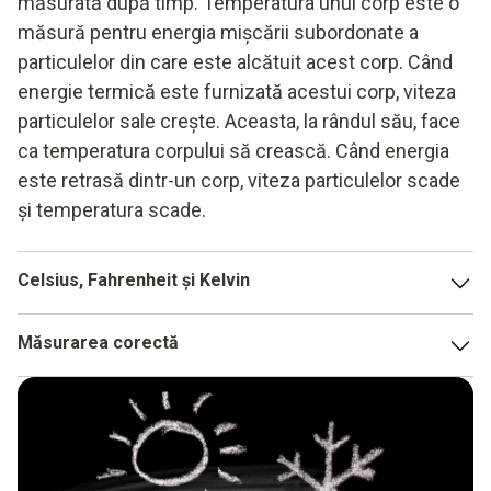
măsurată după timp. Temperatura unui corp este o
măsură pentru energia mișcării subordonate a
particulelor din care este alcătuit acest corp. Când
energie termică este furnizată acestui corp, viteza
particulelor sale crește. Aceasta, la rândul său, face
ca temperatura corpului să crească. Când energia
este retrasă dintr-un corp, viteza particulelor scade
și temperatura scade.
Celsius, Fahrenheit și Kelvin
Temperatura este în general specificată în grade Kelvin (K)
Măsurarea corectă
și, pentru uzul cotidian, este măsurată în grade Celsius (°C).
Cel mai bine este să se măsoare temperatura aerului la o
La 0°C și 273,15 K apa îngheață, iar la 100°C și 373,15 K
înălțime de aproximativ 2 m. În acest sens, trebuie să vă
apa fierbe.
asigurați că nu efectuați măsurătorile în apropierea unor
În SUA și în alte câteva țări, temperatura se măsoară și
surse de căldură sau de frig, deoarece acestea