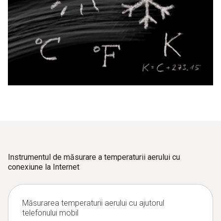
astăzi în grade Fahrenheit (°F).
influențează rezultatul. Pentru măsurătorile exterioare,
radiația solară este principalul factor de luat în considerare.
În scara Fahrenheit, punctul de gheață (punctul de îngheț
al apei) se determină la 32°F, iar punctul de abur (punctul
de fierbere) la 212°F.
Intervalul fundamental dintre cele două puncte este de
180°F
Instrumentul de măsurare a temperaturii aerului cu
conexiune la Internet
Măsurarea temperaturii aerului cu ajutorul
telefonului mobil