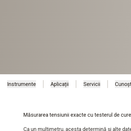
Instrumente
Aplicații
Servicii
Cunoșt
Măsurarea tensiunii exacte cu testerul de cur
Ca un multimetru, acesta determină și alte dat