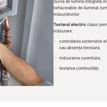
Sursa de lumină integrată î
nefavorabile de iluminat, lum
măsurătorilor.
Testerul electric
clasic per
măsurare:
controlarea sistemelor e
sau absența tensiunii,
măsurarea curentului,
testarea continuității.