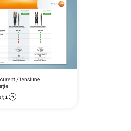
 curent / tensiune
ație
ați