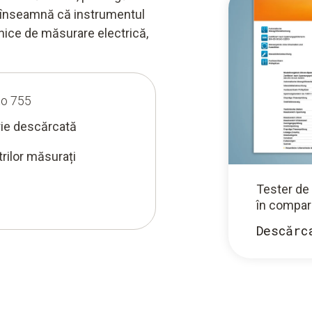
ă înseamnă că instrumentul
lnice de măsurare electrică,
to 755
terie descărcată
rilor măsurați
Tester de
în compar
Descărc