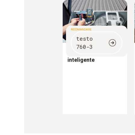
RECOMANDARE
testo
760-3
Multimetre digitale
inteligente