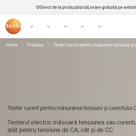
Direct de la producător
Livrare gratuită pe webs
Home
Produse
Tester curent pentru măsurare tensiune și 
Tester curent pentru măsurarea tensiunii și curentului 
Testerul electric măsoară tensiunea sau curentul
atât pentru tensiune de CA, cât și de CC.