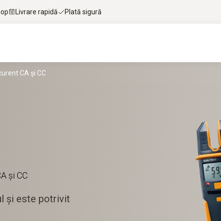
hop
Livrare rapidă
Plată sigură
curent CA și CC
CA și CC
 și este potrivit