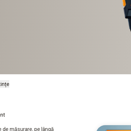
ințe
ent
e de măsurare, pe lângă