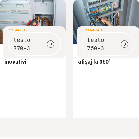
RECOMANDARE
RECOMANDARE
testo
testo
770-3
750-3
Clești ampermetrici
Tester de tensiune cu
inovativi
afișaj la 360°