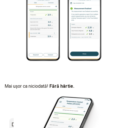
Mai ușor ca niciodată!
Fără hârtie.
Documentare fără hârtie a valorilor
Transmiter