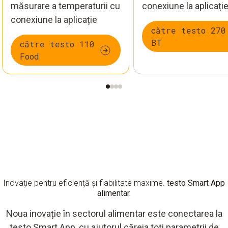
măsurare a temperaturii cu
conexiune la aplicați
conexiune la aplicație
către testo 270
BT
către testo 110
Food
Inovație pentru eficiență și fiabilitate maxime.
testo Smart App
alimentar.
Noua inovație în sectorul alimentar este conectarea la
testo Smart App, cu ajutorul căreia toți parametrii de