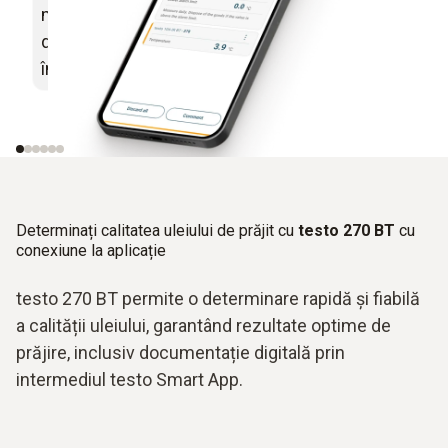
măsurate pentru verificarea punctelor
rapidă și fă
de control (critice) în vederea
măsurare
îndeplinirii specificațiilor HACCP
Determinați calitatea uleiului de prăjit cu
testo 270 BT
cu
conexiune la aplicație
testo 270 BT permite o determinare rapidă și fiabilă
a calității uleiului, garantând rezultate optime de
prăjire, inclusiv documentație digitală prin
intermediul testo Smart App.