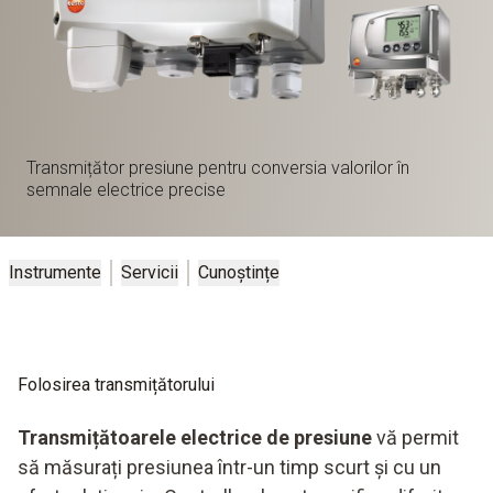
Transmițător presiune pentru conversia valorilor în
semnale electrice precise
Instrumente
Servicii
Cunoștințe
Folosirea transmițătorului
Transmițătoarele electrice de presiune
vă permit
să măsurați presiunea într-un timp scurt și cu un