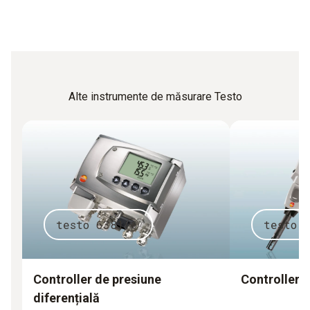
Alte instrumente de măsurare Testo
testo 6381
testo 
Controller de presiune
Controllere
diferențială