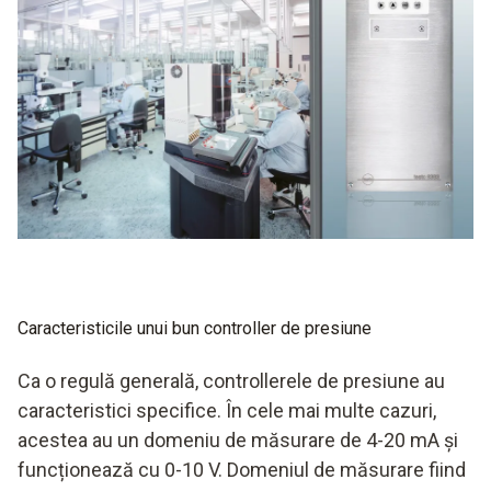
verificarea presiunii
măsurarea cu precizie pentru reacții rapide în caz de
modificări
cu gestionarea alarmelor în unele cazuri
măsurarea vitezelor de curgere este posibilă în unele
cazuri
Caracteristicile unui bun controller de presiune
Ca o regulă generală, controllerele de presiune au
caracteristici specifice. În cele mai multe cazuri,
acestea au un domeniu de măsurare de 4-20 mA și
funcționează cu 0-10 V. Domeniul de măsurare fiind