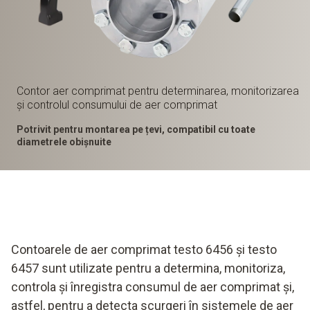
Contor aer comprimat pentru determinarea, monitorizarea
și controlul consumului de aer comprimat
Potrivit pentru montarea pe țevi, compatibil cu toate
diametrele obișnuite
Contoarele de aer comprimat testo 6456 și testo
6457 sunt utilizate pentru a determina, monitoriza,
controla și înregistra consumul de aer comprimat și,
astfel, pentru a detecta scurgeri în sistemele de aer