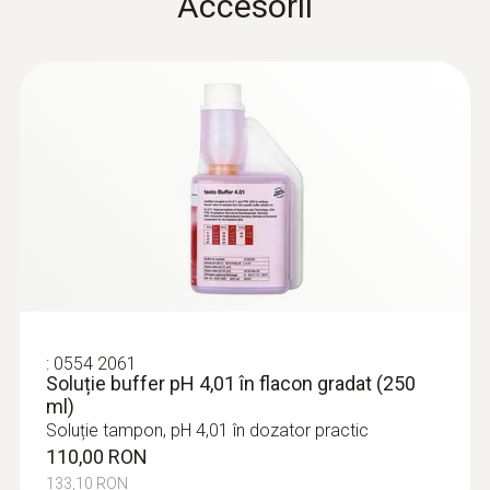
Accesorii
Carcasă
Product finder pH
plastic (ABS)
(
157.39 KB
)
measurment
Clasă de protecție
IP65
EU declaration of
Culoare produs
conformity testo 205
(
32.86 KB
)
starter set
alb
Instruction manual testo
Certificări
(
163.4 KB
)
:
0554 2061
205
Soluție buffer pH 4,01 în flacon gradat (250
ml)
CE 2014/30/EU
Soluție tampon, pH 4,01 în dozator practic
110,00 RON
Lungime tijă sondă
133,10 RON