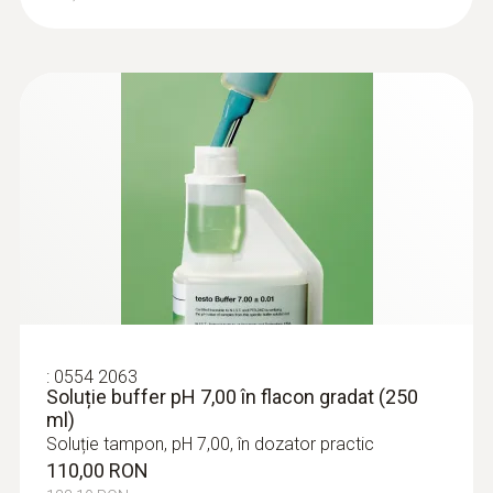
25 mm
Diametru tijă sondă
11 mm
Standarde
DIN EN 12830
Tip baterie
4 x baterii tip LR44
:
0554 2063
Soluție buffer pH 7,00 în flacon gradat (250
ml)
Durata de viață baterie
Soluție tampon, pH 7,00, în dozator practic
110,00 RON
80 h (Auto Off 10 Min)