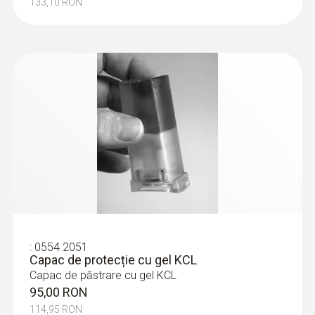
133,10 RON
Tip afișaj
LCD
Dimensiune afișaj
2 linii
Interval de măsurare
2 măsurători per secundă
Temperatura de depozitare
:
0554 2051
Capac de protecție cu gel KCL
-20 la +70 °C
Capac de păstrare cu gel KCL
95,00 RON
114,95 RON