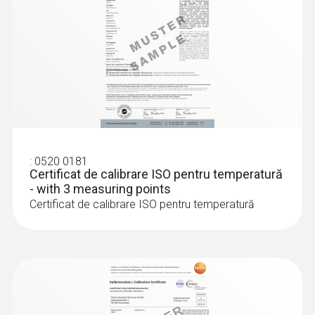
Diametru tijă sondă
4 mm
:
0563 0402 01
testo 400 set IAQ și confort cu data
Diametru vârf tijă sondă
logger și trepied
23.133,00 RON
3 mm
27.990,93 RON
:
0520 0181
Certificat de calibrare ISO pentru temperatură
Carcasă
- with 3 measuring points
Certificat de calibrare ISO pentru temperatură
oțel inoxidabil
Lungime tijă sondă
125 mm