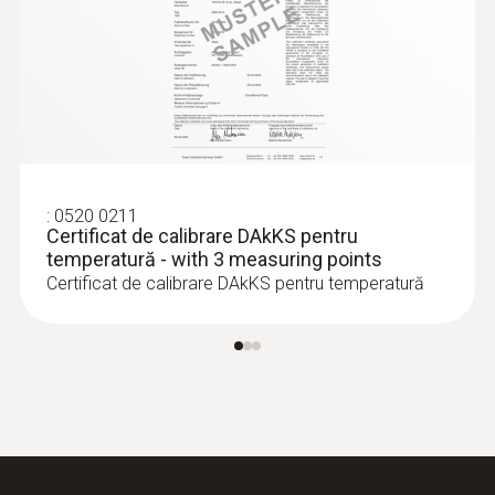
Lungime vârf tijă sondă
15 mm
Clasă de protecție
:
0563 0401 01
testo 400 set pentru IAQ și nivelul de
IP65
confort cu trepied
21.566,00 RON
:
0520 0211
26.094,86 RON
Cablu fix
Certificat de calibrare DAkKS pentru
temperatură - with 3 measuring points
da
Certificat de calibrare DAkKS pentru temperatură
Culoare produs
argintiu