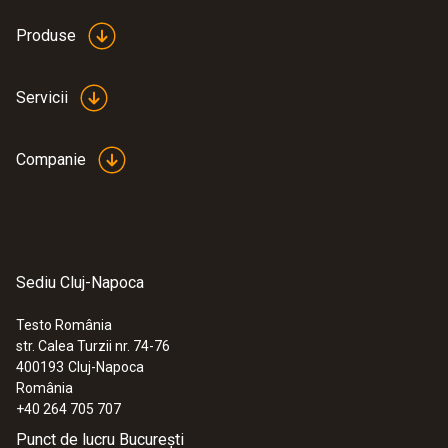
Produse
Servicii
:
0563 0400 73
testo 400 set pentru viteza aerului cu
sondă cu fir cald
Companie
16.146,00 RON
19.536,66 RON
Sediu Cluj-Napoca
Testo România
str. Calea Turzii nr. 74-76
400193
Cluj-Napoca
România
+40 264 705 707
Punct de lucru București