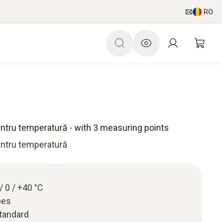
RO
pentru temperatură - with 3 measuring points
pentru temperatură
 / 0 / +40 °C
bes
standard