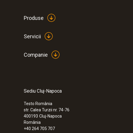
Produse
Servicii
Companie
Sediu Cluj-Napoca
:
0560 1040
testo 104-IR - Termometru pentru sigur
Testo România
str. Calea Turzii nr. 74-76
775,00 RON
400193
Cluj-Napoca
937,75 RON
România
+40 264 705 707