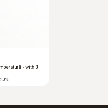
Lungime vârf tijă sondă
19.536,66 RON
30 mm
Clasă de protecție
IP65
Cablu fix
da
mperatură - with 3
Lungime cablu
atură
1,5 m
:
0560 4401
1.500 mm
ondă elice 16 Ø
testo 440 - Instrume
calitatea aerului am
1.810,00 RON