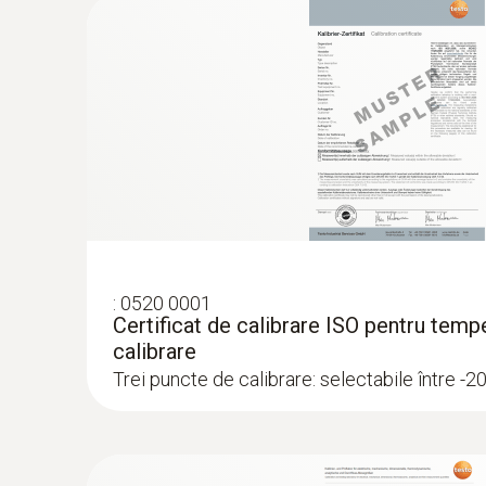
876,00 RON
1.059,96 RON
:
0520 0001
Certificat de calibrare ISO pentru temp
calibrare
Trei puncte de calibrare: selectabile între -20
:
0563 0401 01
testo 400 set pentru IAQ și nivelul de co
21.566,00 RON