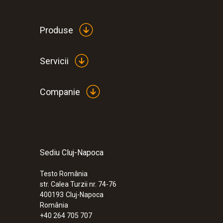
19.876,67 RON
Produse
Servicii
Companie
Sediu Cluj-Napoca
Testo România
str. Calea Turzii nr. 74-76
400193
Cluj-Napoca
România
+40 264 705 707