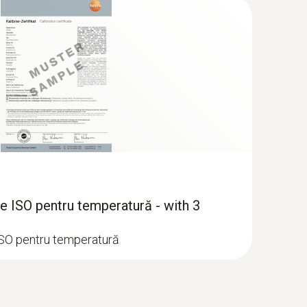
are ISO pentru temperatură - with 3
 ISO pentru temperatură
 viteza aerului cu sondă cu fir cald