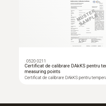
26.094,86 RON
:
0520 0211
Certificat de calibrare DAkKS pentru te
measuring points
Certificat de calibrare DAkKS pentru temper
:
0563 0400 74
testo 400 set pentru viteza aerului cu s
16.427,00 RON