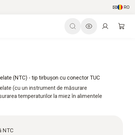
RO
late (NTC) - tip tirbușon cu conector TUC
elate (cu un instrument de măsurare
rarea temperaturilor la miez în alimentele
ră NTC