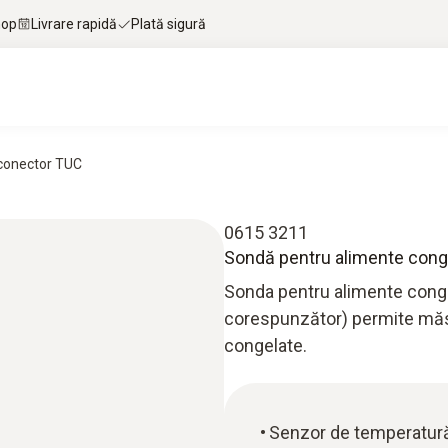
hop
Livrare rapidă
Plată sigură
 conector TUC
0615 3211
Sondă pentru alimente conge
Sonda pentru alimente cong
corespunzător) permite măsu
congelate.
Senzor de temperatu