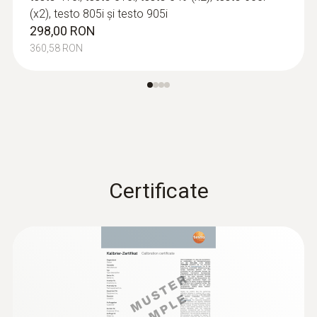
(x2), testo 805i și testo 905i
298,00 RON
360,58 RON
Certificate
:
0563 4403
testo 440 - Set cu sondă pentru viteza
aerului cu elice de 100 mm cu BT
3.717,00 RON
4.497,57 RON