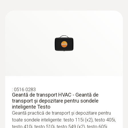
:
0563 0002 32
Sondele inteligente Testo – Set
:
0560 4401
:
0516 0283
HVAC/R
testo 440 - Instrument pentru
Geantă de transport HVAC - Geantă de
Pentru toate măsurările care implică sisteme
măsurarea vitezei aerului și calitatea
transport și depozitare pentru sondele
aerului ambiental
de încălzire, climatizare, refrigerare și
inteligente Testo
1.810,00 RON
ventilație
Geantă practică de transport și depozitare pentru
2.190,10 RON
5.614,00 RON
toate sondele inteligente: testo 115i (x2), testo 405i,
6.792,94 RON
testo 410i, testo 510i, testo 549 (x2), testo 605i