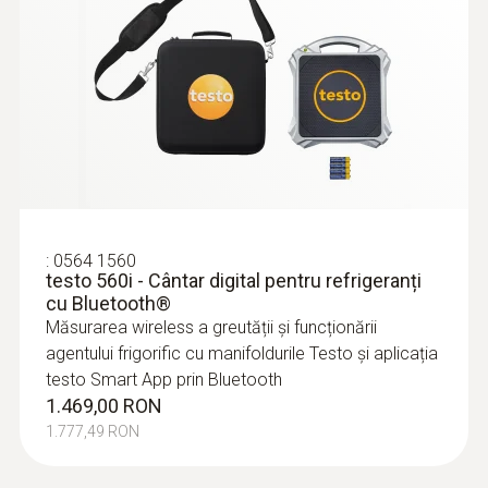
Durata de viață baterie
150 ore
Tip baterie
3 x baterii AAA
:
0563 0002 10
Sondele inteligente testo – set AC &
refrigerare
:
0564 1560
Transfer date
Meniuri specifice aplicației: supraîncălzirea
testo 560i - Cântar digital pentru refrigeranți
sau subrăcirea
cu Bluetooth®
Bluetooth®
1.768,00 RON
Măsurarea wireless a greutății și funcționării
2.139,28 RON
agentului frigorific cu manifoldurile Testo și aplicația
:
0563 0400 73
Acoperire wireless
testo 400 set pentru viteza aerului cu
testo Smart App prin Bluetooth
sondă cu fir cald
1.469,00 RON
100 m
16.146,00 RON
1.777,49 RON
19.536,66 RON
Refrigerant