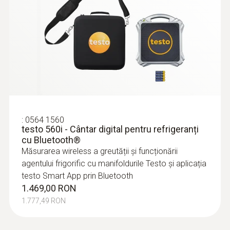
Durata de viață baterie
Bluetooth®
130 ore
Acoperire wireless
Tip baterie
100 m
3 x baterii AAA
Refrigerant
:
0563 0002 41
Sondele inteligente testo – Set plus AC
Transfer date
A2L / A3 compatibel
& refrigerare
:
0564 1560
Meniuri specifice aplicației: supraîncălzirea
testo 560i - Cântar digital pentru refrigeranți
Bluetooth®
cu Bluetooth®
sau subrăcirea, determinarea supraîncălzirii,
Temperatura de depozitare
Măsurarea wireless a greutății și funcționării
capacitatea încălzirii/răcirii
Acoperire wireless
agentului frigorific cu manifoldurile Testo și aplicația
-20 la +60 °C
2.964,00 RON
testo Smart App prin Bluetooth
3.586,44 RON
100 m
1.469,00 RON
1.777,49 RON
Mediul de presiune