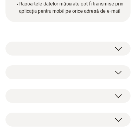
Rapoartele datelor măsurate pot fi transmise prin
aplicația pentru mobil pe orice adresă de e-mail
testo 115i - Termometru tip clește
operat prin smartphone
2 x testo 115i termometru tip clește
0560 2115 02
operat prin smartphone, include baterii și
NTC
protocol de calibrare din fabrică (0560