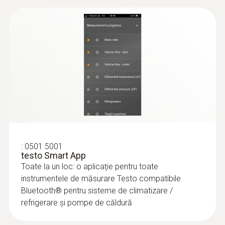
CFC, HFC, HCFC, N, H₂O, CO₂
Temperatura de depozitare
-20 la +60 °C
:
0563 0002 32
Sondele inteligente Testo – Set
HVAC/R
:
0501 5001
Pentru toate măsurările care implică sisteme
testo Smart App
de încălzire, climatizare, refrigerare și
Toate la un loc: o aplicație pentru toate
ventilație
instrumentele de măsurare Testo compatibile
5.614,00 RON
Bluetooth® pentru sisteme de climatizare /
refrigerare și pompe de căldură
6.792,94 RON