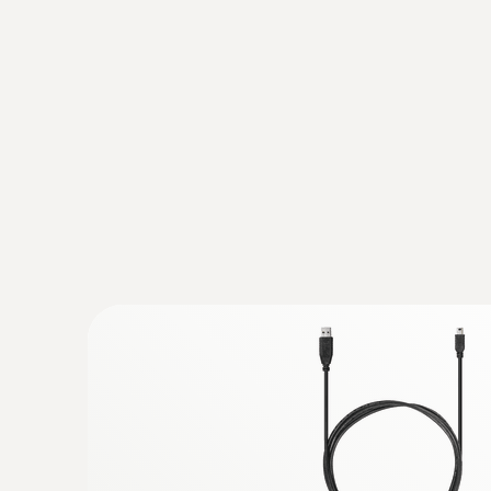
:
0609 1973
Sondă de temperatură, robustă şi reziste
Senzor Pt100 pentru rezultate de măsurare fo
677,00 RON
819,17 RON