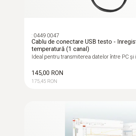
:
0614 1272
:
0449 0047
Sondă Pt 100 de imersie/penetrare,care 
Cablu de conectare USB testo - Inregis
Sondă Pt 100 de imersie/penetrare,care p
temperatură (1 canal)
rezistentă la apă - with PTB approval
Ideal pentru transmiterea datelor între PC ș
Pentru măsurarea temperaturii interne a alime
495,00 RON
145,00 RON
598,95 RON
175,45 RON