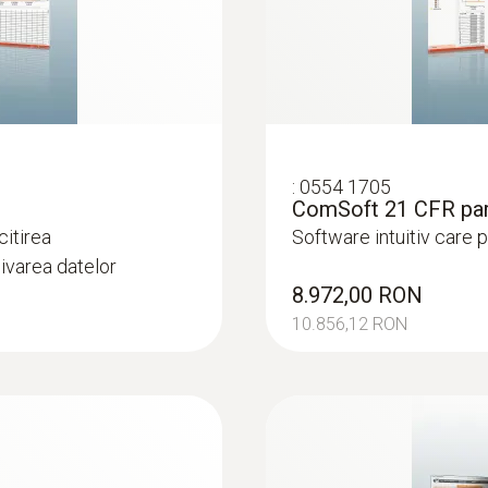
:
0554 1705
ComSoft 21 CFR par
citirea
Software intuitiv care p
hivarea datelor
8.972,00 RON
10.856,12 RON