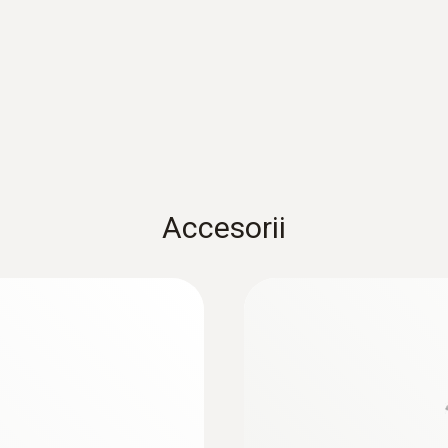
Culoare produs
:
0609 7072
alb
ntă la apă, Pt 100
Sondă de laborator P
arte precise
Sondă de laborator Pt10
50), rezistentă la sub
Standarde
698,00 RON
Ghid UE 2014/30/EU; 2011/65/EU; DIN EN 12830
844,58 RON
Accesorii
Interval de măsurare
1 s la 24 ore; 2 s la 24 h (măsurare online)
Tip baterie
1 x Litiu (TL-5903)