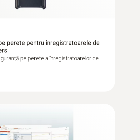
u alimente IP65, care poate fi calibrată
 pe perete pentru înregistratoarele de
ers
 inoxidabil pentru sarcini de măsurare în
siguranță pe perete a înregistratoarelor de