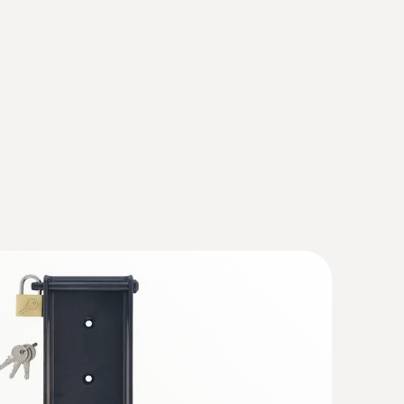
t100 - învelită în tub de sticlă
0, învelită în tub de sticlă schimbabil (Duran
stanţe corozive