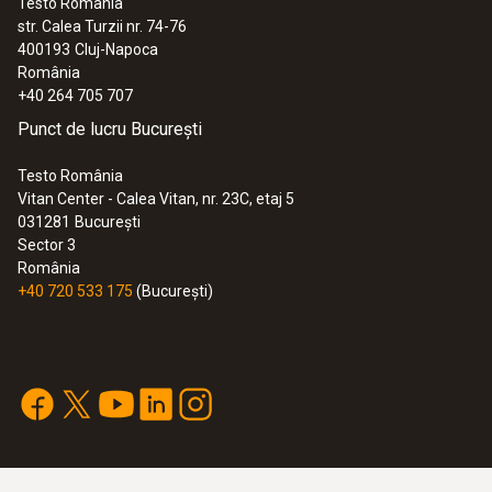
Testo România
str. Calea Turzii nr. 74-76
:
0563 1051
400193
Cluj-Napoca
Carcasă
testo 105 - Termometru pentru o
România
singură mână, cu vârf de măsurare
+40 264 705 707
oțel inoxidabil / GFK
standard
Punct de lucru București
583,00 RON
705,43 RON
Lungime tijă sondă
Testo România
Vitan Center - Calea Vitan, nr. 23C, etaj 5
100 mm
031281
București
Sector 3
România
Culoare produs
+40 720 533 175
(București)
alb; argintiu
Greutate
12 g