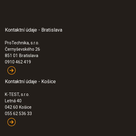
Product colour
Black
Kontaktní údaje - Bratislava
:
0635 9430
Hlavica vrtuľkové sondy - 100 mm
401,00€
ProTechnika, s.r.o.
Černyševského 26
493,23€
851 01
Bratislava
0910 462 419
Kontaktní údaje - Košice
K-TEST, s.r.o.
Letná 40
042 60
Košice
055 62 536 33