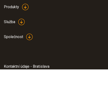
Produkty
Služba
Společnost
Kontaktní údaje - Bratislava
ProTechnika, s.r.o.
Černyševského 26
851 01
Bratislava
0910 462 419
Kontaktní údaje - Košice