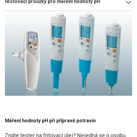
testovací proužky pro měření hodnoty pH
Běžné proužky pro měření pH umožňují klasifikovat
charakter látky jako kyselý, zásaditý nebo neutrální a
odpovídající stupně pomocí změny barvy testovacího
proužku. Červená barva obvykle znamená kyselý, modré
zbarvení znamená zásaditý charakter. Zelená znamená
neutrální látku, přechody k jednotlivým vlastnostem jsou
znázorněny barevnými odstíny.
Měření hodnoty pH při přípravě potravin
Znáte tester na fritovací olej? Nejedná se o osobu,