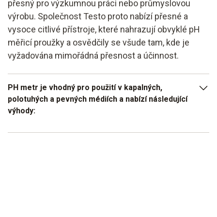
přesný pro výzkumnou práci nebo průmyslovou
výrobu. Společnost Testo proto nabízí přesné a
vysoce citlivé přístroje, které nahrazují obvyklé pH
měřicí proužky a osvědčily se všude tam, kde je
vyžadována mimořádná přesnost a účinnost.
PH metr je vhodný pro použití v kapalných,
polotuhých a pevných médiích a nabízí následující
výhody:
rychlé měření hodnoty pH
Snadné použití
Vhodné pro citlivé aplikace
Možnost současného stanovení teploty