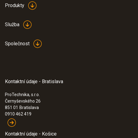
Produkty
Služba
Společnost
Kontaktní údaje - Bratislava
ProTechnika, s.r.o.
Černyševského 26
:
0560 5210
851 01
Bratislava
testo 521-1 - testo 521-1, diferenčný
0910 462 419
tlakomer
Kontaktní údaje - Košice