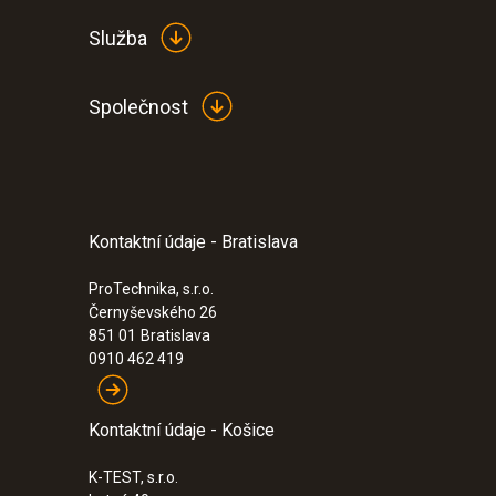
Služba
Společnost
Kontaktní údaje - Bratislava
:
0563 2770
testo 270 BT - Tester fritovacího oleje
ProTechnika, s.r.o.
515,00€
Černyševského 26
633,45€
851 01
Bratislava
0910 462 419
Kontaktní údaje - Košice
K-TEST, s.r.o.