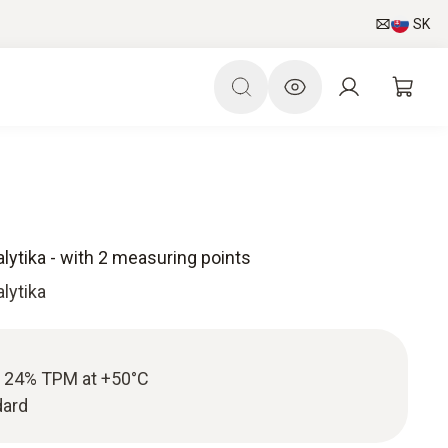
SK
nalytika - with 2 measuring points
alytika
4 / 24% TPM at +50°C
dard