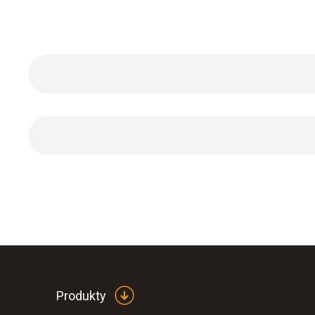
ISO calibration certificate with 2 measuring poi
Produkty