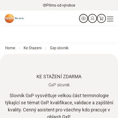
Přímo od výrobce
Home
Ke Stazeni
Gxp slovník
KE STAŽENÍ ZDARMA
GxP slovník
Slovník GxP vysvětluje velkou část terminologie
týkající se témat GxP. kvalifikace, validace a zajištění
kvality. Cenný asistent pro všechny kdo pracuje v
oblasti GxP.