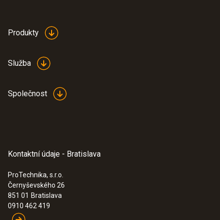
Produkty
Služba
Společnost
Kontaktní údaje - Bratislava
ProTechnika, s.r.o.
Černyševského 26
851 01
Bratislava
0910 462 419