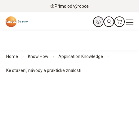
Přímo od výrobce
Home
Know How
Application Knowledge
Ke stažení, návody a praktické znalosti
Soubory ke stažení, návody a praktické znalosti
Praktické průvodce a odborné znalosti podporují plánování,
implementaci a monitorování – pro strukturované procesy a
spolehlivé výsledky.