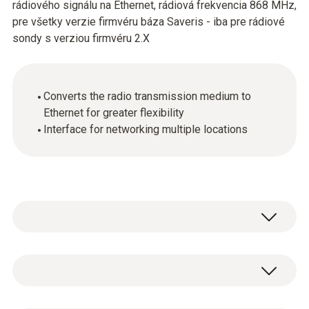
rádiového signálu na Ethernet, rádiová frekvencia 868 MHz,
pre všetky verzie firmvéru báza Saveris - iba pre rádiové
sondy s verziou firmvéru 2.X
Converts the radio transmission medium to
Ethernet for greater flexibility
Interface for networking multiple locations
By connecting a testo Saveris converter to an
Ethernet jack, the signal of a radio probe can
be converted into an Ethernet signal. This