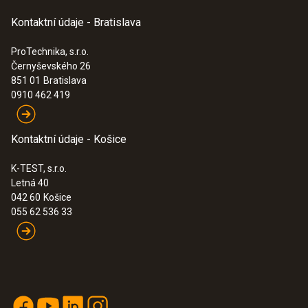
Saveris Small Business
(
3.47 MB
)
Třída ochrany
Kontaktní údaje - Bratislava
Edition
IP54
ProTechnika, s.r.o.
Černyševského 26
851 01
Bratislava
Připojitelná sonda
0910 462 419
max. 15
Kontaktní údaje - Košice
Držák na stěnu
K-TEST, s.r.o.
Letná 40
Obsaženo v dodávce
042 60
Košice
055 62 536 33
Napájecí zdroj
6.3 V DC mains unit; PoE, power consumption
< 2 W