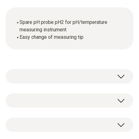
Spare pH probe pH2 for pH/temperature
measuring instrument
Easy change of measuring tip
NTC
Měřicí rozsah
Spare pH probe pH2 for pH/temperature
0 do +60 °C (krátkodobě až +80 °C max. 5
measuring instrument, including gel storage
min.)
cap.