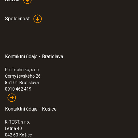
Společnost
Kontaktní údaje - Bratislava
ProTechnika, s.r.o.
Černyševského 26
:
0560 5210
851 01
Bratislava
testo 521-1 - testo 521-1, diferenčný
0910 462 419
tlakomer
Kontaktní údaje - Košice
K-TEST, s.r.o.
Letná 40
042 60
Košice