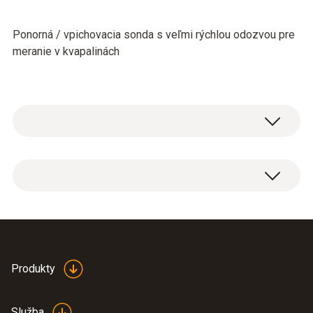
Ponorná / vpichovacia sonda s veľmi rýchlou odozvou pre
meranie v kvapalinách
Hlavní technická data
Průměr sondy
1,5 mm
Produkty
Délka trubice sondy
150 mm
Služba