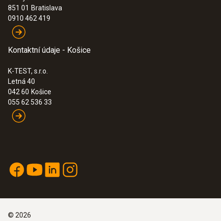
851 01
Bratislava
0910 462 419
Kontaktní údaje - Košice
K-TEST, s.r.o.
Letná 40
042 60
Košice
055 62 536 33
©
2026