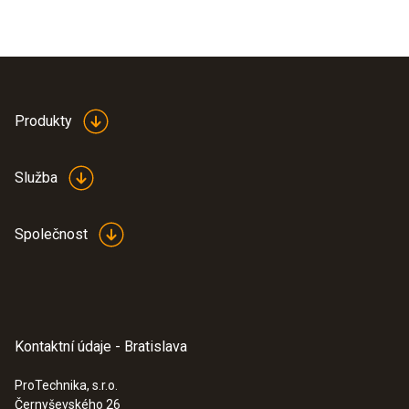
Produkty
Služba
Společnost
Kontaktní údaje - Bratislava
ProTechnika, s.r.o.
Černyševského 26