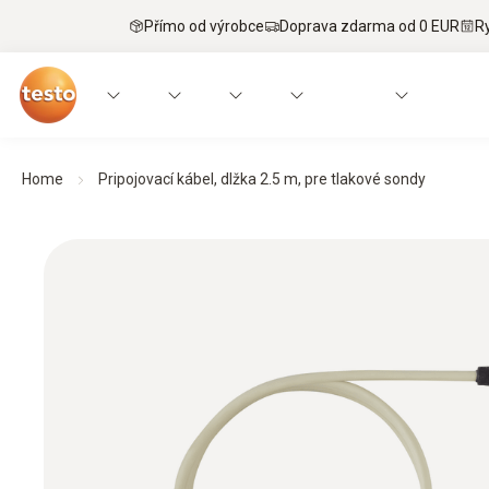
Přímo od výrobce
Doprava zdarma od 0 EUR
R
Home
Pripojovací kábel, dlžka 2.5 m, pre tlakové sondy