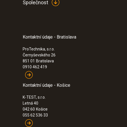
Společnost
Kontaktní údaje - Bratislava
:
0560 5210
testo 521-1 - testo 521-1, diferenčný tl
ProTechnika, s.r.o.
Černyševského 26
851 01
Bratislava
0910 462 419
Kontaktní údaje - Košice
K-TEST, s.r.o.
Letná 40
042 60
Košice
055 62 536 33