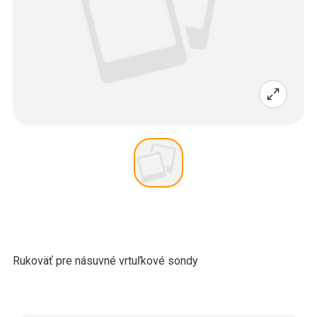
Rukoväť pre násuvné vrtuľkové sondy