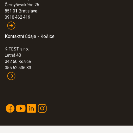
Černyševského 26
:
0635 9640
851 01
Bratislava
Vrtuľková/teplotná sonda, Ø 25 mm,
0910 462 419
násuvná na rukoväť príp. ... -
Vrtuľková/teplotná sonda, Ø 25 mm,
násuvná
Kontaktní údaje - Košice
K-TEST, s.r.o.
Letná 40
042 60
Košice
055 62 536 33