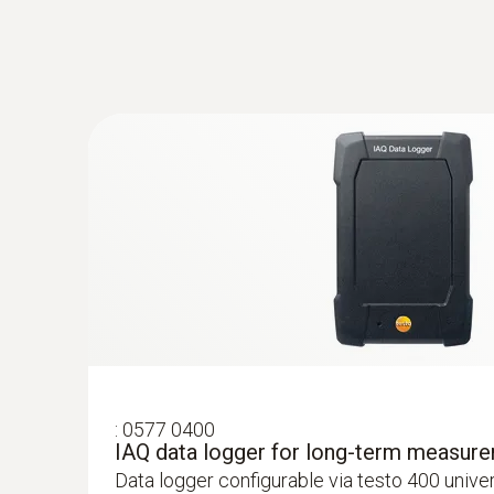
4 275,00€
5 258,25€
:
0577 0400
:
0563 0400 73
IAQ data logger for long-term measur
testo 400 výhodná sada pre meranie pr
Data logger configurable via testo 400 unive
zažeraveným drôtikom