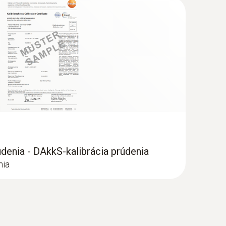
denia - DAkkS-kalibrácia prúdenia
nia
sada pre meranie prúdenia s 16 mm