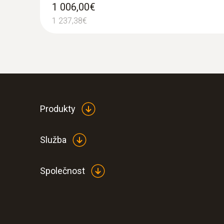
1 006,00€
3 201,00€
1 237,38€
3 937,23€
Produkty
Služba
Společnost