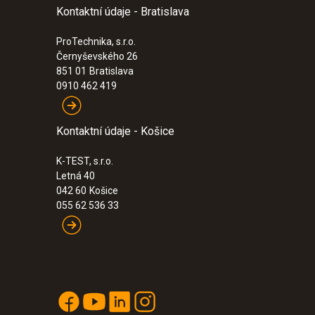
Kontaktní údaje - Bratislava
ProTechnika, s.r.o.
Černyševského 26
851 01
Bratislava
0910 462 419
Kontaktní údaje - Košice
K-TEST, s.r.o.
Letná 40
042 60
Košice
055 62 536 33