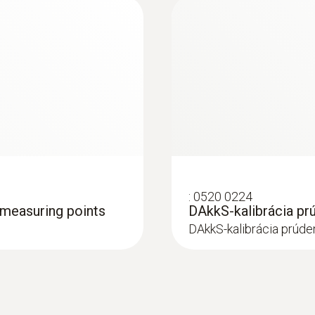
0,1 hPa
4 585,00€
5 639,55€
Měřicí rozsah
0 do 5 m/s
Přesnost
±(0,02 m/s + 5 % z mv)
:
0520 0224
4 measuring points
DAkkS-kalibrácia prú
DAkkS-kalibrácia prúde
Rozlišení
0,01 m/s
:
0563 0400 74
ostredia so
testo 400 výhodná 
vrtuľovou sondou