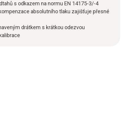
 odtahů s odkazem na normu EN 14175-3/-4
 kompenzace absolutního tlaku zajišťuje přesné
žhaveným drátkem s krátkou odezvou
kalibrace