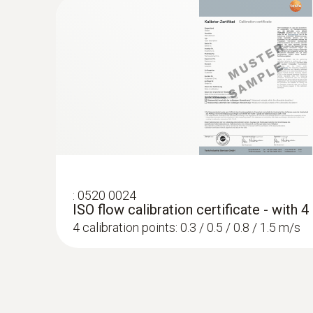
1 478,00€
1 817,94€
Žhavený drátek
:
0520 0024
ISO flow calibration certificate - with 
4 calibration points: 0.3 / 0.5 / 0.8 / 1.5 m/s
:
0563 0401 01
testo 400 výhodná sada IAQ a pohody pr
statívom