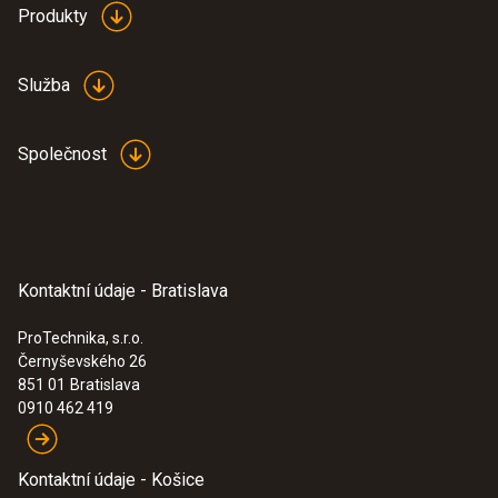
Pressure Dew Point
Produkty
Probe 0636 9840 /
(
862.78 KB
)
Měřicí rozsah
0636 9841
Služba
-20 do +50 °Ctpd
Společnost
Přesnost
±3 °Ctpd (-10 do -5,1 °Ctpd)
±2 °Ctpd (-5 do -0,1 °Ctpd)
±0,9 °Ctpd (+5 do +50 °Ctpd)
Kontaktní údaje - Bratislava
:
0560 6450
±4 °Ctpd (-20 do -10,1 °Ctpd)
testo 645 - testo 645, vlhkomer
ProTechnika, s.r.o.
±1 °Ctpd (0 do +4,9 °Ctpd)
Černyševského 26
851 01
Bratislava
0910 462 419
Hlavní technická data
Kontaktní údaje - Košice