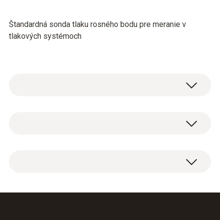
Štandardná sonda tlaku rosného bodu pre meranie v
tlakových systémoch
Vlhkostní kapacitní senzor
Měřicí rozsah
0 do +100 %rF
Rosný bod tlaku