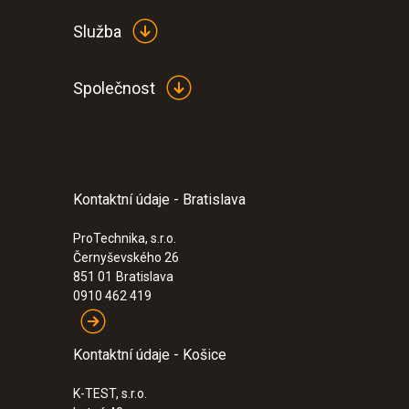
Služba
Společnost
Kontaktní údaje - Bratislava
:
0563 4800
testo 480 - prístroj na meranie klímy
ProTechnika, s.r.o.
Černyševského 26
851 01
Bratislava
0910 462 419
Kontaktní údaje - Košice
K-TEST, s.r.o.