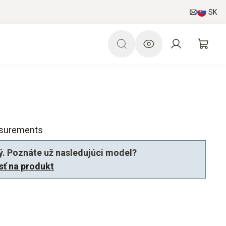
SK
asurements
ý. Poznáte už nasledujúci model?
jsť na produkt